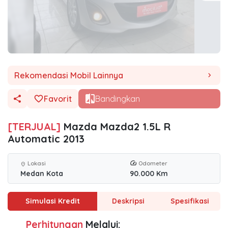
Rekomendasi Mobil Lainnya
chevron_right
Favorit
Bandingkan
[TERJUAL]
Mazda Mazda2 1.5L R
Automatic 2013
Lokasi
Odometer
location_on
Medan Kota
90.000 Km
Simulasi Kredit
Deskripsi
Spesifikasi
Perhitungan
Melalui: