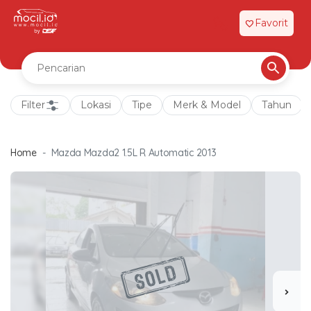
Favorit
favorite
Filter
Lokasi
Tipe
Merk & Model
Tahun
Home
Mazda Mazda2 1.5L R Automatic 2013
chevron_right