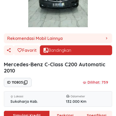
Rekomendasi Mobil Lainnya
chevron_right
Favorit
Bandingkan
Mercedes-Benz C-Class C200 Automatic
2010
ID 110805
Dilihat: 759
visibility
Lokasi
Odometer
location_on
Sukoharjo Kab.
132.000 Km
Simulasi Kredit
Deskripsi
Spesifikasi