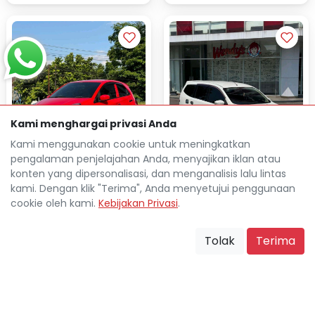
Kami menghargai privasi Anda
Kami menggunakan cookie untuk meningkatkan
pengalaman penjelajahan Anda, menyajikan iklan atau
konten yang dipersonalisasi, dan menganalisis lalu lintas
kami. Dengan klik "Terima", Anda menyetujui penggunaan
cookie oleh kami.
Kebijakan Privasi
.
HONDA BRIO 1.2L E
NISSAN GRAND LIVINA XV
AUTOMATIC 2016
AUTOMATIC 2015
Tolak
Terima
Rp 25.212.500
Rp 23.334.500
TDP
TDP
Rp 3.037.500
Rp 2.787.900
Cicilan
Cicilan
120.000 Km
134.000 Km
Sukoharjo Kab.
Sukoharjo Kab.
location_on
location_on