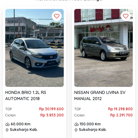
HONDA BRIO 1.2L RS
NISSAN GRAND LIVINA SV
AUTOMATIC 2018
MANUAL 2012
Rp 30.199.600
Rp 19.298.800
TDP
TDP
Rp 3.853.200
Rp 2.291.700
Cicilan
Cicilan
60.000 Km
150.000 Km
Sukoharjo Kab.
Sukoharjo Kab.
location_on
location_on