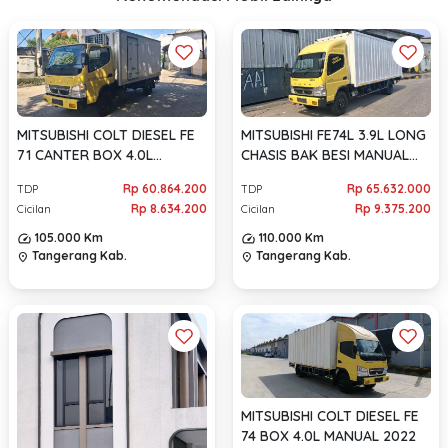
MITSUBISHI COLT DIESEL FE
MITSUBISHI FE74L 3.9L LONG
71 CANTER BOX 4.0L
CHASIS BAK BESI MANUAL
MANUAL 2021
2021
Rp 60.864.200
Rp 65.632.000
TDP
TDP
Rp 8.634.200
Rp 9.375.200
Cicilan
Cicilan
105.000 Km
110.000 Km
Tangerang Kab.
Tangerang Kab.
location_on
location_on
MITSUBISHI COLT DIESEL FE
74 BOX 4.0L MANUAL 2022