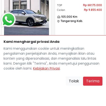
Rp 68.175.000
TDP
Rp 9.855.400
Cicilan
105.000 Km
Tangerang Kab.
location_on
Kami menghargai privasi Anda
Kami menggunakan cookie untuk meningkatkan
HONDA HR-V 1.5L SE
pengalaman penjelajahan Anda, menyajikan iklan atau
AUTOMATIC 2024
konten yang dipersonalisasi, dan menganalisis lalu lintas
kami. Dengan klik "Terima", Anda menyetujui penggunaan
Rp 60.249.000
TDP
cookie oleh kami.
Kebijakan Privasi
.
Rp 8.538.100
Cicilan
20.000 Km
Tolak
Terima
Tangerang Kab.
location_on