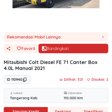
Rekomendasi Mobil Lainnya
chevron_right
Favorit
Bandingkan
Mitsubishi Colt Diesel FE 71 Canter Box
4.0L Manual 2021
ID 110940
Dilihat: 521
Disukai:
2
visibility
favorite
Lokasi
Odometer
location_on
Tangerang Kab.
110.000 Km
Simulasi Kredit
Deskripsi
Spesifikasi