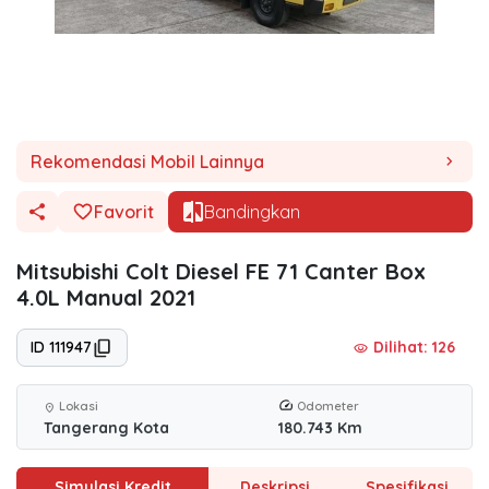
Rekomendasi Mobil Lainnya
chevron_right
Favorit
Bandingkan
Mitsubishi Colt Diesel FE 71 Canter Box
4.0L Manual 2021
ID 111947
Dilihat: 126
visibility
Lokasi
Odometer
location_on
Tangerang Kota
180.743 Km
Simulasi Kredit
Deskripsi
Spesifikasi