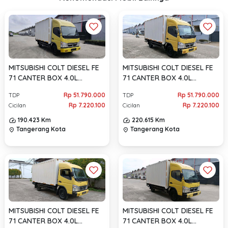
MITSUBISHI COLT DIESEL FE
MITSUBISHI COLT DIESEL FE
71 CANTER BOX 4.0L
71 CANTER BOX 4.0L
MANUAL 2021
MANUAL 2021
Rp 51.790.000
Rp 51.790.000
TDP
TDP
Rp 7.220.100
Rp 7.220.100
Cicilan
Cicilan
190.423 Km
220.615 Km
Tangerang Kota
Tangerang Kota
location_on
location_on
MITSUBISHI COLT DIESEL FE
MITSUBISHI COLT DIESEL FE
71 CANTER BOX 4.0L
71 CANTER BOX 4.0L