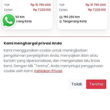
MANUAL 2021
MANUAL 2021
Rp 51.790.000
Rp 51.790.000
TDP
TDP
Rp 7.220.100
Rp 7.220.100
Cicilan
Cicilan
203.160 Km
190.250 Km
Tangerang Kota
Tangerang Kota
location_on
location_on
Kami menghargai privasi Anda
Kami menggunakan cookie untuk meningkatkan
pengalaman penjelajahan Anda, menyajikan iklan atau
konten yang dipersonalisasi, dan menganalisis lalu lintas
kami. Dengan klik "Terima", Anda menyetujui penggunaan
cookie oleh kami.
Kebijakan Privasi
.
Mocil.id by DSF dikembangkan sebagai sarana untuk
membantu anda yang selama ini kesulitan dalam
Tolak
Terima
mencari mobil bekas secara kredit.
Blog
Tentang Mocil
Daftar Mitra Mocil
Syarat dan Ketentuan
FAQ
Hak Cipta
Kebijakan Privasi
Karir