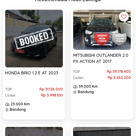
MITSUBISHI OUTLANDER 2.0
PX ACTION AT 2017
Rp 39.178.400
TDP
HONDA BRIO 1.2 E AT 2023
Rp 5.262.200
Cicilan
39.000 Km
Rp 31.126.000
TDP
Bandung
location_on
Rp 3.998.100
Cicilan
23.000 Km
Bandung
location_on