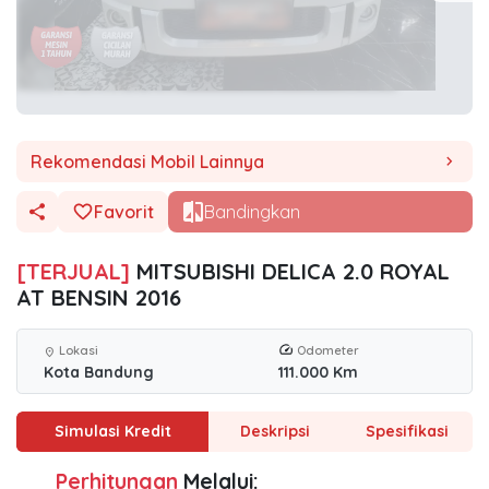
Rekomendasi Mobil Lainnya
chevron_right
Favorit
Bandingkan
[TERJUAL]
MITSUBISHI DELICA 2.0 ROYAL
AT BENSIN 2016
Lokasi
Odometer
location_on
Kota Bandung
111.000 Km
Simulasi Kredit
Deskripsi
Spesifikasi
Perhitungan
Melalui: