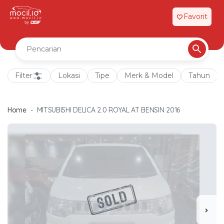
Favorit
favorite
Filter
Lokasi
Tipe
Merk & Model
Tahun
Home
MITSUBISHI DELICA 2.0 ROYAL AT BENSIN 2016
chevron_right