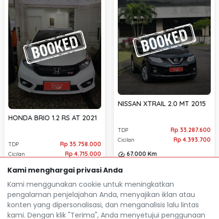
NISSAN XTRAIL 2.0 MT 2015
HONDA BRIO 1.2 RS AT 2021
Rp 33.287.600
TDP
Rp 4.393.700
Cicilan
Rp 35.758.000
TDP
67.000 Km
Rp 4.715.000
Cicilan
Bandung
location_on
26.000 Km
Kami menghargai privasi Anda
Bandung
location_on
Kami menggunakan cookie untuk meningkatkan
pengalaman penjelajahan Anda, menyajikan iklan atau
konten yang dipersonalisasi, dan menganalisis lalu lintas
kami. Dengan klik "Terima", Anda menyetujui penggunaan