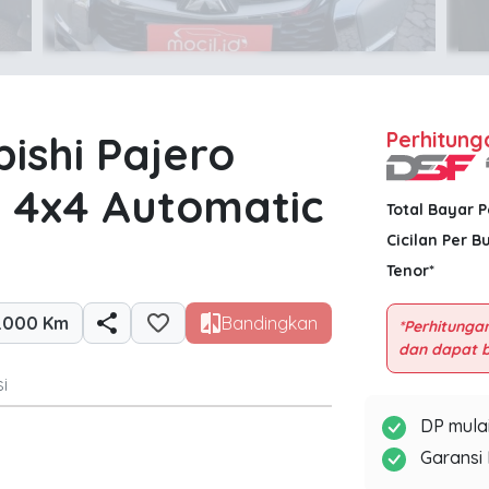
bishi Pajero
Perhitung
r 4x4 Automatic
Total Bayar 
Cicilan Per B
Tenor*
.000 Km
Bandingkan
*Perhitungan
i
DP mulai
Garansi 