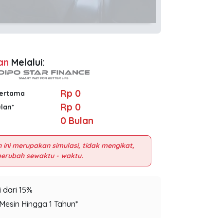
an
Melalui:
Rp 0
Pertama
Rp 0
ulan*
0
Bulan
 ini merupakan simulasi, tidak mengikat,
 dari 15%
Mesin Hingga 1 Tahun*