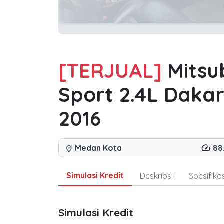
[TERJUAL]
Mitsu
Sport 2.4L Daka
2016
Medan Kota
88
location_on
Simulasi Kredit
Deskripsi
Spesifikas
Simulasi Kredit