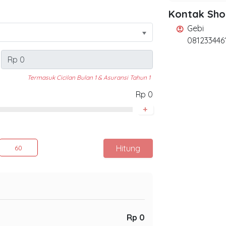
Kontak Sh
Gebi
account_circle
081233446
Termasuk Cicilan Bulan 1 & Asuransi Tahun 1
Rp 0
+
Hitung
60
Rp 0