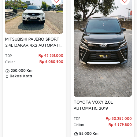
MITSUBISHI PAJERO SPORT
2.4L DAKAR 4X2 AUTOMATIC
2014
Rp 43.331.000
TDP
Rp 6.080.900
Cicilan
230.000 Km
Bekasi Kota
location_on
TOYOTA VOXY 2.0L
AUTOMATIC 2019
Rp 50.252.000
TDP
Rp 6.979.800
Cicilan
55.000 Km