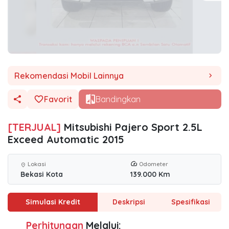
Rekomendasi Mobil Lainnya
chevron_right
Favorit
Bandingkan
[TERJUAL]
Mitsubishi Pajero Sport 2.5L
Exceed Automatic 2015
Lokasi
Odometer
location_on
Bekasi Kota
139.000 Km
Simulasi Kredit
Deskripsi
Spesifikasi
Perhitungan
Melalui: