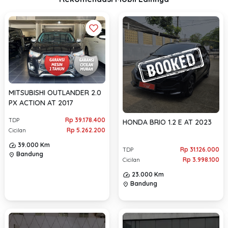
MITSUBISHI OUTLANDER 2.0
PX ACTION AT 2017
Rp 39.178.400
TDP
HONDA BRIO 1.2 E AT 2023
Rp 5.262.200
Cicilan
39.000 Km
Rp 31.126.000
TDP
Bandung
location_on
Rp 3.998.100
Cicilan
23.000 Km
Bandung
location_on