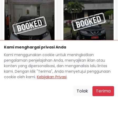
Kami menghargai privasi Anda
Kami menggunakan cookie untuk meningkatkan
NISSAN XTRAIL 2.0 MT 2015
pengalaman penjelajahan Anda, menyajikan iklan atau
HONDA BRIO 1.2 RS AT 2021
konten yang dipersonalisasi, dan menganalisis lalu lintas
Rp 33.287.600
TDP
kami. Dengan klik "Terima", Anda menyetujui penggunaan
Rp 4.393.700
Cicilan
cookie oleh kami.
Kebijakan Privasi
.
Rp 35.758.000
TDP
67.000 Km
Rp 4.715.000
Cicilan
Bandung
location_on
Tolak
Terima
26.000 Km
Bandung
location_on