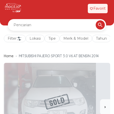
Favorit
favorite
Filter
Lokasi
Tipe
Merk & Model
Tahun
Home
MITSUBISHI PAJERO SPORT 3.0 V6 AT BENSIN 2014
chevron_right