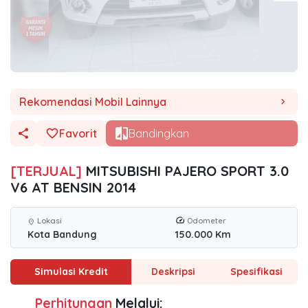
Rekomendasi Mobil Lainnya
chevron_right
Favorit
Bandingkan
[TERJUAL]
MITSUBISHI PAJERO SPORT 3.0
V6 AT BENSIN 2014
Lokasi
Odometer
location_on
Kota Bandung
150.000 Km
Simulasi Kredit
Deskripsi
Spesifikasi
Perhitungan
Melalui: