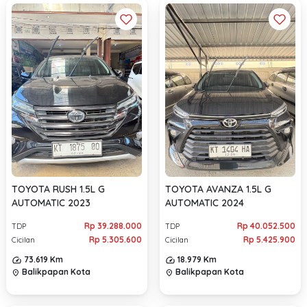
TOYOTA RUSH 1.5L G
TOYOTA AVANZA 1.5L G
AUTOMATIC 2023
AUTOMATIC 2024
Rp 39.288.000
Rp 40.052.500
TDP
TDP
Rp 5.305.600
Rp 5.425.900
Cicilan
Cicilan
73.619 Km
18.979 Km
Balikpapan Kota
Balikpapan Kota
location_on
location_on