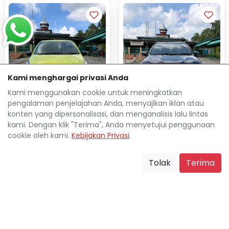
Kami menghargai privasi Anda
Kami menggunakan cookie untuk meningkatkan
pengalaman penjelajahan Anda, menyajikan iklan atau
konten yang dipersonalisasi, dan menganalisis lalu lintas
kami. Dengan klik "Terima", Anda menyetujui penggunaan
cookie oleh kami.
Kebijakan Privasi
.
HONDA BRIO 1.2L RS
TOYOTA RUSH 1.5L G
AUTOMATIC 2024
AUTOMATIC 2022
Tolak
Terima
Rp 38.982.200
Rp 38.523.500
TDP
TDP
Rp 5.257.500
Rp 5.185.300
Cicilan
Cicilan
11.075 Km
32.154 Km
Balikpapan Kota
Balikpapan Kota
location_on
location_on