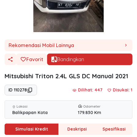
Rekomendasi Mobil Lainnya
chevron_right
Favorit
Bandingkan
Mitsubishi Triton 2.4L GLS DC Manual 2021
ID 110278
Dilihat: 447
Disukai:
1
visibility
favorite
Lokasi
Odometer
location_on
Balikpapan Kota
179.830 Km
Simulasi Kredit
Deskripsi
Spesifikasi