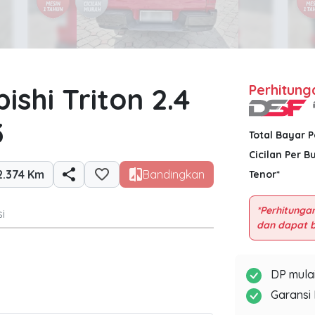
ishi Triton 2.4
Perhitung
3
Total Bayar 
Cicilan Per B
2.374 Km
Bandingkan
Tenor*
*Perhitungan
i
DP mulai
Garansi 