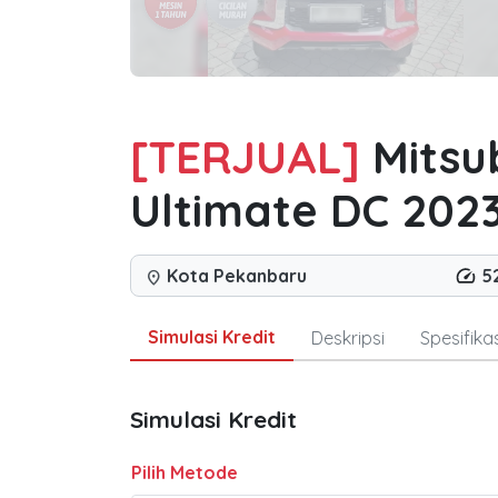
[TERJUAL]
Mitsub
Ultimate DC 202
Kota Pekanbaru
5
location_on
Simulasi Kredit
Deskripsi
Spesifikas
Simulasi Kredit
Pilih Metode