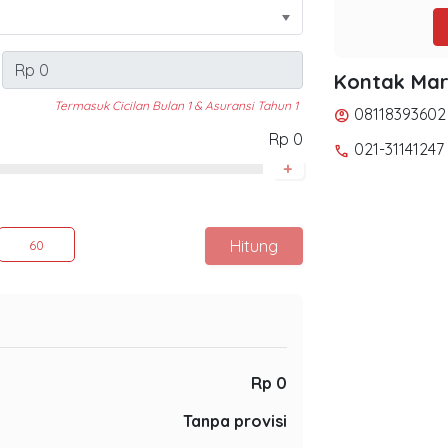
Kontak Mar
Termasuk Cicilan Bulan 1 & Asuransi Tahun 1
08118393602
account_circle
Rp 0
021-31141247
phone
+
Hitung
60
Rp 0
Tanpa provisi