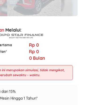
an
Melalui:
Rp 0
Pertama
Rp 0
ulan*
0
Bulan
 ini merupakan simulasi, tidak mengikat,
 dari 15%
Mesin Hingga 1 Tahun*