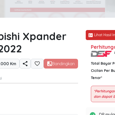
bishi Xpander
Lihat Hasil I
 2022
Perhitung
0.000 Km
Bandingkan
Total Bayar 
Cicilan Per B
i
Tenor*
*Perhitungan
DP mulai