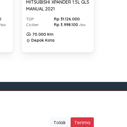
MITSUBISHI XPANDER 1.5L GLS
MANUAL 2021
0
TDP
Rp 31.126.000
Cicilan
Rp 3.998.100
/bln
/bln
70.000 Km
Depok Kota
location_on
Sosial Media
Tolak
Terima