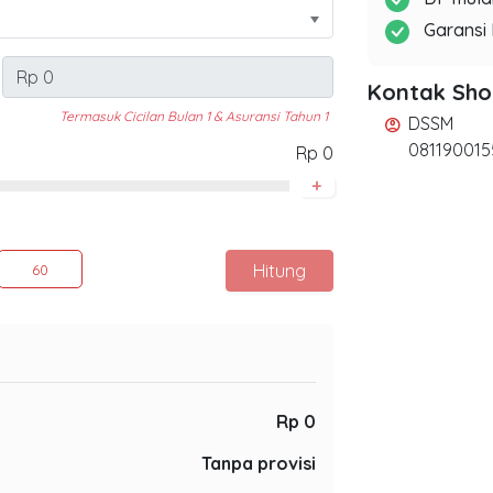
Garansi 
Kontak Sh
Termasuk Cicilan Bulan 1 & Asuransi Tahun 1
DSSM
account_circle
081190015
Rp 0
+
Hitung
60
Rp 0
Tanpa provisi