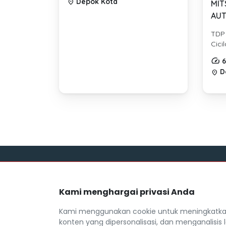
Depok Kota
location_on
MIT
AUT
TDP
Cici
6
D
location_on
Link
Kami menghargai privasi Anda
Blog
Mocil.id by DSF dikembangkan sebagai
Daftar M
sarana untuk membantu anda yang
Kami menggunakan cookie untuk meningkatkan
selama ini kesulitan dalam mencari
FAQ
konten yang dipersonalisasi, dan menganalisis l