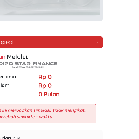
nspeksi
chevron_right
an
Melalui:
Rp 0
Pertama
Rp 0
ulan*
0
Bulan
 ini merupakan simulasi, tidak mengikat,
 dari 15%