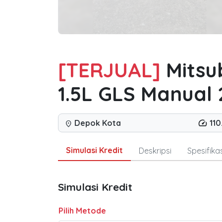
[TERJUAL]
Mitsu
1.5L GLS Manual
Depok Kota
11
location_on
Simulasi Kredit
Deskripsi
Spesifikas
Simulasi Kredit
Pilih Metode