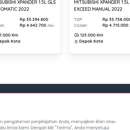
SUBISHI XPANDER 1.5L GLS
MITSUBISHI XPANDER 1.5L
OMATIC 2022
EXCEED MANUAL 2022
Rp 35.294.800
TDP
Rp 35.758.00
lan
Rp 4.642.700
Cicilan
Rp 4.715.000
/bln
1.000 Km
123.000 Km
epok Kota
Depok Kota
location_on
Tentang Mocil
itra Mocil
Syarat dan Ketentuan
 pengalaman penjelajahan Anda, menyajikan iklan atau
Hak Cipta
alu lintas kami. Dengan klik "Terima", Anda menyetujui