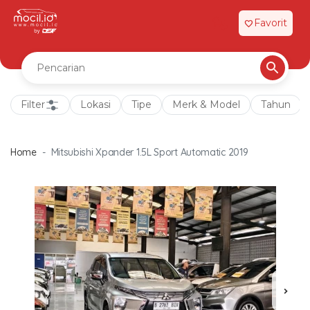
Favorit
favorite
Filter
Lokasi
Tipe
Merk & Model
Tahun
Home
Mitsubishi Xpander 1.5L Sport Automatic 2019
chevron_right