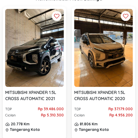
MITSUBISHI XPANDER 1.5L
MITSUBISHI XPANDER 1.5L
CROSS AUTOMATIC 2021
CROSS AUTOMATIC 2020
Rp 39.486.000
Rp 37.179.000
TDP
TDP
Rp 5.310.300
Rp 4.956.200
Cicilan
Cicilan
20.778 Km
81.806 Km
Tangerang Kota
Tangerang Kota
location_on
location_on