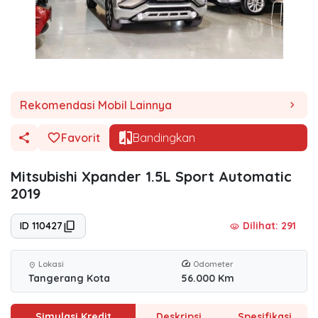
Rekomendasi Mobil Lainnya
chevron_right
Favorit
Bandingkan
Mitsubishi Xpander 1.5L Sport Automatic
2019
ID 110427
Dilihat: 291
visibility
Lokasi
Odometer
location_on
Tangerang Kota
56.000 Km
Simulasi Kredit
Deskripsi
Spesifikasi