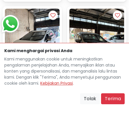
Kami menghargai privasi Anda
Kami menggunakan cookie untuk meningkatkan
pengalaman penjelajahan Anda, menyajikan iklan atau
konten yang dipersonalisasi, dan menganalisis lalu lintas
kami. Dengan klik "Terima", Anda menyetujui penggunaan
cookie oleh kami.
Kebijakan Privasi
.
MITSUBISHI XPANDER 1.5L
MITSUBISHI XPANDER 1.5L
ULTIMATE AUTOMATIC 2019
ULTIMATE AUTOMATIC 2022
Tolak
Terima
Rp 35.294.800
Rp 40.255.000
TDP
TDP
Rp 4.642.700
Rp 5.430.800
Cicilan
Cicilan
38.894 Km
60.359 Km
Tangerang Kota
Tangerang Kota
location_on
location_on