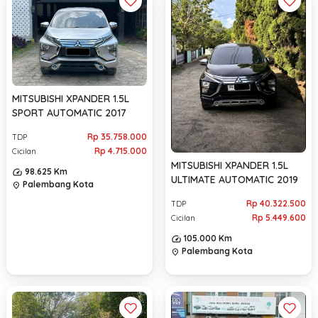
MITSUBISHI XPANDER 1.5L
SPORT AUTOMATIC 2017
Rp 35.758.000
TDP
Rp 4.715.000
Cicilan
MITSUBISHI XPANDER 1.5L
98.625 Km
ULTIMATE AUTOMATIC 2019
Palembang Kota
location_on
Rp 40.322.500
TDP
Rp 5.449.600
Cicilan
105.000 Km
Palembang Kota
location_on