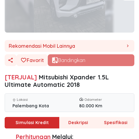
Rekomendasi Mobil Lainnya
chevron_right
Favorit
Bandingkan
[TERJUAL]
Mitsubishi Xpander 1.5L
Ultimate Automatic 2018
Lokasi
Odometer
location_on
Palembang Kota
80.000 Km
Simulasi Kredit
Deskripsi
Spesifikasi
Perhitungan
Melalui: