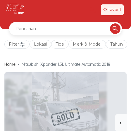
Favorit
favorite
Filter
Lokasi
Tipe
Merk & Model
Tahun
Home
Mitsubishi Xpander 1.5L Ultimate Automatic 2018
chevron_right