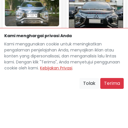
MITSUBISHI XPANDER 1.5L
Kami menghargai privasi Anda
ULTIMATE AUTOMATIC 2017
MITSUBISHI XPANDER 1.5L
Kami menggunakan cookie untuk meningkatkan
Rp 36.910.000
TDP
ULTIMATE AUTOMATIC 2019
pengalaman penjelajahan Anda, menyajikan iklan atau
Rp 4.840.000
Cicilan
konten yang dipersonalisasi, dan menganalisis lalu lintas
Rp 38.781.500
TDP
84.000 Km
kami. Dengan klik "Terima", Anda menyetujui penggunaan
Rp 5.207.900
Cicilan
Palembang Kota
location_on
cookie oleh kami.
Kebijakan Privasi
.
85.000 Km
Palembang Kota
location_on
Tolak
Terima