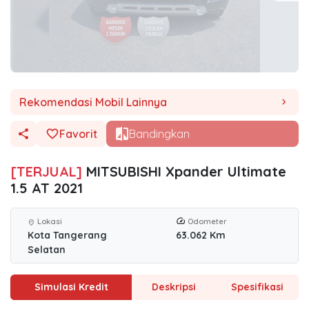
Rekomendasi Mobil Lainnya
chevron_right
Favorit
Bandingkan
[TERJUAL]
MITSUBISHI Xpander Ultimate
1.5 AT 2021
Lokasi
Odometer
location_on
Kota Tangerang
63.062 Km
Selatan
Simulasi Kredit
Deskripsi
Spesifikasi