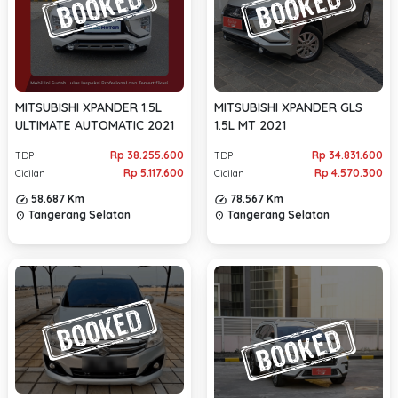
MITSUBISHI XPANDER 1.5L
MITSUBISHI XPANDER GLS
ULTIMATE AUTOMATIC 2021
1.5L MT 2021
Rp 38.255.600
Rp 34.831.600
TDP
TDP
Rp 5.117.600
Rp 4.570.300
Cicilan
Cicilan
58.687 Km
78.567 Km
Tangerang Selatan
Tangerang Selatan
location_on
location_on