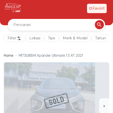
Favorit
favorite
Filter
Lokasi
Tipe
Merk & Model
Tahun
Home
MITSUBISHI Xpander Ultimate 1.5 AT 2021
chevron_right