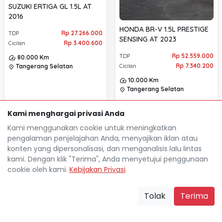
SUZUKI ERTIGA GL 1.5L AT
2016
HONDA BR-V 1.5L PRESTIGE
Rp 27.266.000
TDP
SENSING AT 2023
Rp 3.400.600
Cicilan
Rp 52.559.000
TDP
80.000 Km
Rp 7.340.200
Tangerang Selatan
Cicilan
location_on
10.000 Km
Tangerang Selatan
location_on
Kami menghargai privasi Anda
Kami menggunakan cookie untuk meningkatkan
pengalaman penjelajahan Anda, menyajikan iklan atau
konten yang dipersonalisasi, dan menganalisis lalu lintas
kami. Dengan klik "Terima", Anda menyetujui penggunaan
cookie oleh kami.
Kebijakan Privasi
.
Tolak
Terima
Mocil.id by DSF dikembangkan sebagai sarana untuk
membantu anda yang selama ini kesulitan dalam