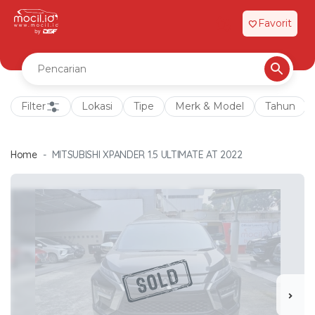
Favorit
favorite
Filter
Lokasi
Tipe
Merk & Model
Tahun
Home
MITSUBISHI XPANDER 1.5 ULTIMATE AT 2022
chevron_right