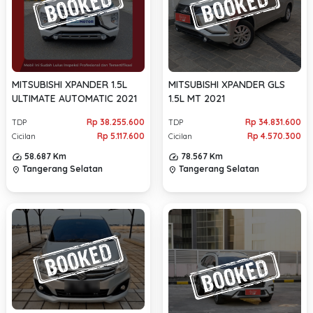
MITSUBISHI XPANDER 1.5L
MITSUBISHI XPANDER GLS
ULTIMATE AUTOMATIC 2021
1.5L MT 2021
Rp 38.255.600
Rp 34.831.600
TDP
TDP
Rp 5.117.600
Rp 4.570.300
Cicilan
Cicilan
58.687 Km
78.567 Km
Tangerang Selatan
Tangerang Selatan
location_on
location_on