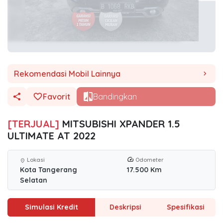
Rekomendasi Mobil Lainnya
chevron_right
Favorit
Bandingkan
[TERJUAL]
MITSUBISHI XPANDER 1.5
ULTIMATE AT 2022
Lokasi
Odometer
location_on
Kota Tangerang
17.500 Km
Selatan
Simulasi Kredit
Deskripsi
Spesifikasi