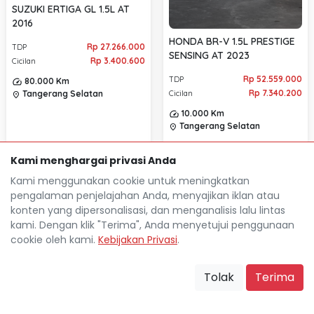
SUZUKI ERTIGA GL 1.5L AT
2016
HONDA BR-V 1.5L PRESTIGE
Rp 27.266.000
TDP
SENSING AT 2023
Rp 3.400.600
Cicilan
Rp 52.559.000
TDP
80.000 Km
Rp 7.340.200
Tangerang Selatan
Cicilan
location_on
10.000 Km
Tangerang Selatan
location_on
Kami menghargai privasi Anda
Kami menggunakan cookie untuk meningkatkan
pengalaman penjelajahan Anda, menyajikan iklan atau
konten yang dipersonalisasi, dan menganalisis lalu lintas
kami. Dengan klik "Terima", Anda menyetujui penggunaan
cookie oleh kami.
Kebijakan Privasi
.
Tolak
Terima
Mocil.id by DSF dikembangkan sebagai sarana untuk
membantu anda yang selama ini kesulitan dalam