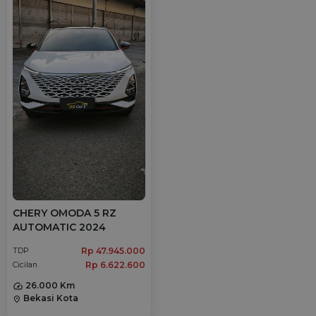
CHERY OMODA 5 RZ
AUTOMATIC 2024
Rp 47.945.000
TDP
Rp 6.622.600
Cicilan
26.000 Km
Bekasi Kota
location_on