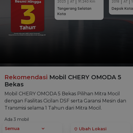
2023
AT
91.240 Km
2018
AT
Tangerang Selatan
Depok Kota
Kota
Rekomendasi
Mobil CHERY OMODA 5
Bekas
Mobil CHERY OMODA 5 Bekas Pilihan Mitra Mocil
dengan Fasilitas Cicilan DSF serta Garansi Mesin dan
Transmisi selama 1 Tahun dari Mitra Mocil.
Ada
3
mobil
Ubah Lokasi
location_on