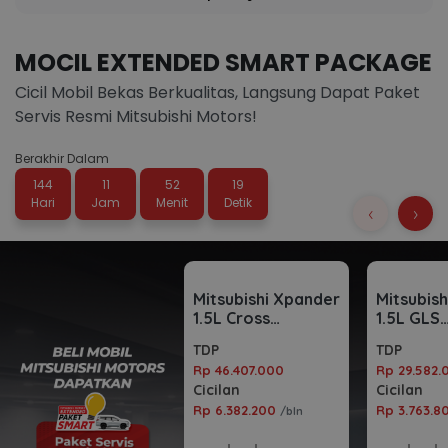
MOCIL EXTENDED SMART PACKAGE
Cicil Mobil Bekas Berkualitas, Langsung Dapat Paket
Servis Resmi Mitsubishi Motors!
Berakhir Dalam
144
11
52
19
Hari
Jam
Menit
Detik
‹
›
Mitsubishi Xpander
Mitsubis
1.5L Cross
1.5L GLS
Automatic 2023
Automati
TDP
TDP
Rp 46.407.000
Rp 29.582.
Cicilan
Cicilan
Rp 6.382.200
Rp 3.763.
/bln