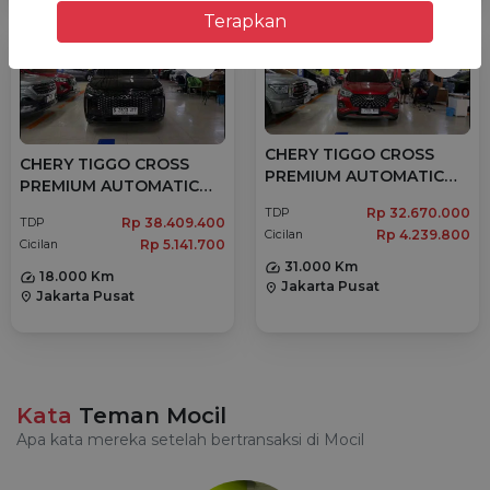
Terapkan
CHERY TIGGO CROSS
CHERY TIGGO CROSS
PREMIUM AUTOMATIC
PREMIUM AUTOMATIC
2024
2025
Rp 32.670.000
TDP
Rp 38.409.400
TDP
Rp 4.239.800
Cicilan
Rp 5.141.700
Cicilan
31.000 Km
18.000 Km
Jakarta Pusat
location_on
Jakarta Pusat
location_on
Kata
Teman Mocil
Apa kata mereka setelah bertransaksi di Mocil