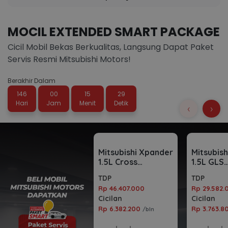
MOCIL EXTENDED SMART PACKAGE
Cicil Mobil Bekas Berkualitas, Langsung Dapat Paket
Servis Resmi Mitsubishi Motors!
Berakhir Dalam
146
00
15
28
Hari
Jam
Menit
Detik
‹
›
Mitsubishi Xpander
Mitsubis
1.5L Cross
1.5L GLS
Automatic 2023
Automati
TDP
TDP
Rp 46.407.000
Rp 29.582.
Cicilan
Cicilan
Rp 6.382.200
Rp 3.763.
/bln