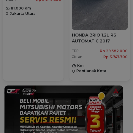
81.000 Km
Jakarta Utara
location_on
HONDA BRIO 1.2L RS
AUTOMATIC 2017
Rp 29.582.000
TDP
Rp 3.747.700
Cicilan
Km
Pontianak Kota
location_on