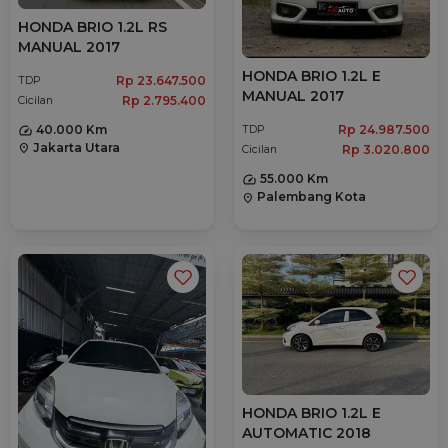
HONDA BRIO 1.2L RS
MANUAL 2017
HONDA BRIO 1.2L E
Rp 23.647.500
TDP
MANUAL 2017
Rp 2.795.400
Cicilan
40.000 Km
Rp 24.987.500
TDP
Jakarta Utara
location_on
Rp 3.020.800
Cicilan
55.000 Km
Palembang Kota
location_on
HONDA BRIO 1.2L E
AUTOMATIC 2018