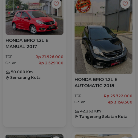
HONDA BRIO 1.2L E
MANUAL 2017
Rp 21.926.000
TDP
Rp 2.529.100
Cicilan
50.000 Km
Semarang Kota
location_on
HONDA BRIO 1.2L E
AUTOMATIC 2018
Rp 25.722.000
TDP
Rp 3.158.500
Cicilan
42.232 Km
Tangerang Selatan Kota
location_on