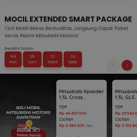
MOCIL EXTENDED SMART PACKAGE
Cicil Mobil Bekas Berkualitas, Langsung Dapat Paket
Servis Resmi Mitsubishi Motors!
Berakhir Dalam
144
05
22
07
Hari
Jam
Menit
Detik
‹
›
Mitsubishi Xpander
Mitsubis
1.5L Cross
1.5L GLS
Automatic 2023
Automati
TDP
TDP
Rp 46.407.000
Rp 29.582.
Cicilan
Cicilan
Rp 6.382.200
Rp 3.763.
/bln