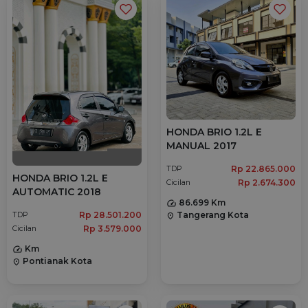
HONDA BRIO 1.2L E
MANUAL 2017
Rp 22.865.000
TDP
HONDA BRIO 1.2L E
Rp 2.674.300
Cicilan
AUTOMATIC 2018
86.699 Km
Rp 28.501.200
Tangerang Kota
TDP
location_on
Rp 3.579.000
Cicilan
Km
Pontianak Kota
location_on