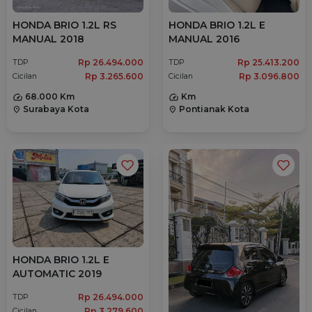
HONDA BRIO 1.2L RS
HONDA BRIO 1.2L E
MANUAL 2018
MANUAL 2016
Rp 26.494.000
Rp 25.413.200
TDP
TDP
Rp 3.265.600
Rp 3.096.800
Cicilan
Cicilan
68.000 Km
Km
Surabaya Kota
Pontianak Kota
location_on
location_on
HONDA BRIO 1.2L E
AUTOMATIC 2019
Rp 26.494.000
TDP
Rp 3.279.600
Cicilan