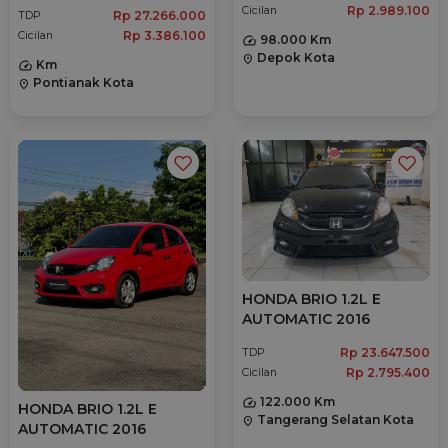
Rp 2.989.100
Cicilan
Rp 27.266.000
TDP
Rp 3.386.100
Cicilan
98.000 Km
Depok Kota
location_on
Km
Pontianak Kota
location_on
HONDA BRIO 1.2L E
AUTOMATIC 2016
Rp 23.647.500
TDP
Rp 2.795.400
Cicilan
122.000 Km
HONDA BRIO 1.2L E
Tangerang Selatan Kota
location_on
AUTOMATIC 2016