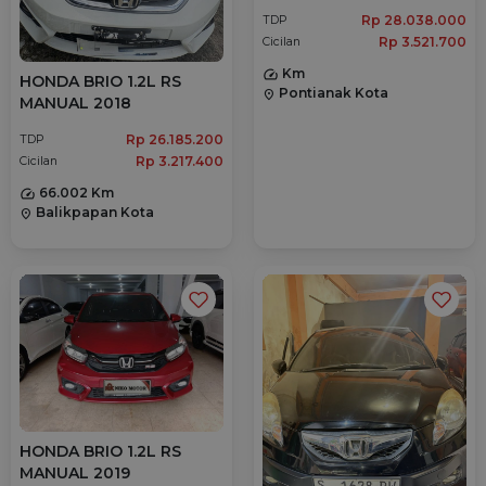
Rp 28.038.000
TDP
Rp 3.521.700
Cicilan
Km
HONDA BRIO 1.2L RS
Pontianak Kota
location_on
MANUAL 2018
Rp 26.185.200
TDP
Rp 3.217.400
Cicilan
66.002 Km
Balikpapan Kota
location_on
HONDA BRIO 1.2L RS
MANUAL 2019