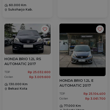
60.000 Km
Sukoharjo Kab.
location_on
HONDA BRIO 1.2L RS
AUTOMATIC 2017
Rp 25.032.600
TDP
Rp 3.009.600
Cicilan
HONDA BRIO 1.2L E
130.000 Km
AUTOMATIC 2017
Bekasi Kota
location_on
Rp 25.104.400
TDP
Rp 3.061.700
Cicilan
77.000 Km