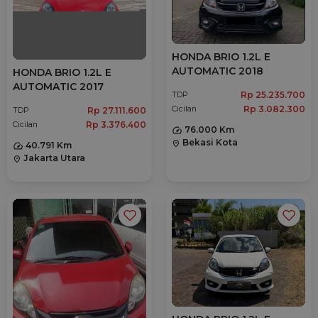
HONDA BRIO 1.2L E
AUTOMATIC 2018
HONDA BRIO 1.2L E
AUTOMATIC 2017
Rp 25.235.700
TDP
Rp 3.082.300
Cicilan
Rp 27.111.600
TDP
Rp 3.376.400
Cicilan
76.000 Km
Bekasi Kota
location_on
40.791 Km
Jakarta Utara
location_on