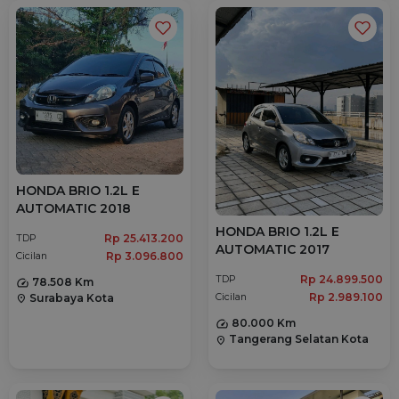
HONDA BRIO 1.2L E
AUTOMATIC 2018
HONDA BRIO 1.2L E
Rp 25.413.200
TDP
AUTOMATIC 2017
Rp 3.096.800
Cicilan
Rp 24.899.500
TDP
78.508 Km
Rp 2.989.100
Surabaya Kota
Cicilan
location_on
80.000 Km
Tangerang Selatan Kota
location_on