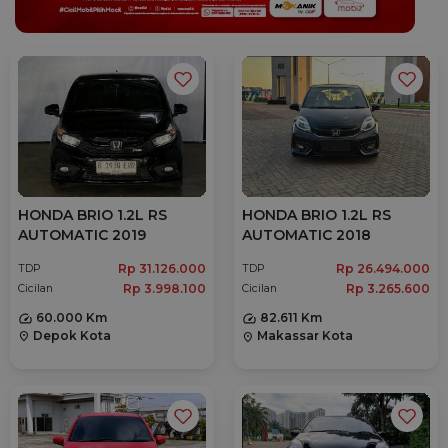
HONDA BRIO 1.2L RS
HONDA BRIO 1.2L RS
AUTOMATIC 2019
AUTOMATIC 2018
Rp 31.126.000
Rp 26.494.000
TDP
TDP
Rp 3.998.100
Rp 3.265.600
Cicilan
Cicilan
60.000 Km
82.611 Km
Depok Kota
Makassar Kota
location_on
location_on