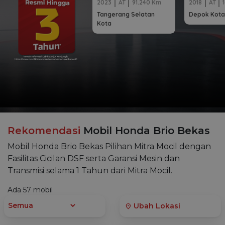
2023
AT
91.240 Km
2018
AT
Tangerang Selatan
Depok Kota
Kota
Rekomendasi
Mobil Honda Brio Bekas
Mobil Honda Brio Bekas Pilihan Mitra Mocil dengan
Fasilitas Cicilan DSF serta Garansi Mesin dan
Transmisi selama 1 Tahun dari Mitra Mocil.
Ada
57
mobil
Ubah Lokasi
location_on