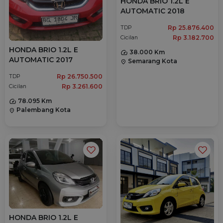
HONDA BRIO 1.2L E
AUTOMATIC 2018
Rp 25.876.400
TDP
Rp 3.182.700
Cicilan
HONDA BRIO 1.2L E
38.000 Km
AUTOMATIC 2017
Semarang Kota
location_on
Rp 26.750.500
TDP
Rp 3.261.600
Cicilan
78.095 Km
Palembang Kota
location_on
HONDA BRIO 1.2L E