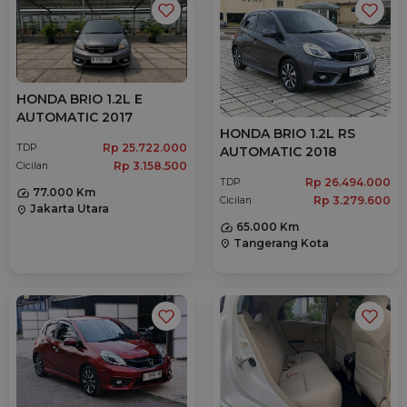
HONDA BRIO 1.2L E
AUTOMATIC 2017
HONDA BRIO 1.2L RS
Rp 25.722.000
TDP
AUTOMATIC 2018
Rp 3.158.500
Cicilan
Rp 26.494.000
TDP
77.000 Km
Rp 3.279.600
Cicilan
Jakarta Utara
location_on
65.000 Km
Tangerang Kota
location_on