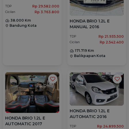
Rp 29.582.000
TDP
Rp 3.763.800
Cicilan
38.000 Km
HONDA BRIO 1.2L E
Bandung Kota
location_on
MANUAL 2016
Rp 21.935.500
TDP
Rp 2.542.400
Cicilan
171.719 Km
Balikpapan Kota
location_on
HONDA BRIO 1.2L E
AUTOMATIC 2016
HONDA BRIO 1.2L E
AUTOMATIC 2017
Rp 24.899.500
TDP