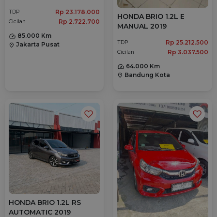
Rp 23.178.000
TDP
HONDA BRIO 1.2L E
Rp 2.722.700
Cicilan
MANUAL 2019
85.000 Km
Rp 25.212.500
TDP
Jakarta Pusat
location_on
Rp 3.037.500
Cicilan
64.000 Km
Bandung Kota
location_on
HONDA BRIO 1.2L RS
AUTOMATIC 2019