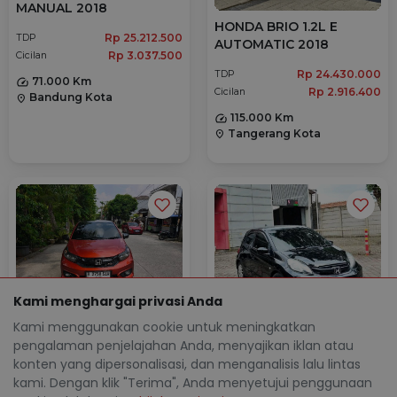
MANUAL 2018
HONDA BRIO 1.2L E
Rp 25.212.500
TDP
AUTOMATIC 2018
Rp 3.037.500
Cicilan
Rp 24.430.000
TDP
71.000 Km
Rp 2.916.400
Cicilan
Bandung Kota
location_on
115.000 Km
Tangerang Kota
location_on
Kami menghargai privasi Anda
HONDA BRIO 1.2L RS
Kami menggunakan cookie untuk meningkatkan
HONDA BRIO 1.2L E
AUTOMATIC 2019
pengalaman penjelajahan Anda, menyajikan iklan atau
MANUAL 2018
konten yang dipersonalisasi, dan menganalisis lalu lintas
Rp 31.743.600
TDP
kami. Dengan klik "Terima", Anda menyetujui penggunaan
Rp 26.108.000
TDP
Rp 4.094.800
Cicilan