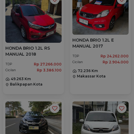
HONDA BRIO 1.2L E
MANUAL 2017
HONDA BRIO 1.2L RS
MANUAL 2018
Rp 24.262.000
TDP
Rp 2.904.000
Cicilan
Rp 27.266.000
TDP
Rp 3.386.100
Cicilan
72.236 Km
Makassar Kota
location_on
49.263 Km
Balikpapan Kota
location_on