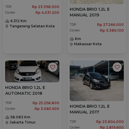
Rp 23.398.000
TDP
HONDA BRIO 1.2L E
Rp 4.031.200
Cicilan
MANUAL 2019
6.312 Km
Rp 27.266.000
TDP
Tangerang Selatan Kota
location_on
Rp 3.386.100
Cicilan
Km
Makassar Kota
location_on
HONDA BRIO 1.2L E
AUTOMATIC 2018
Rp 25.258.800
TDP
HONDA BRIO 1.2L E
Rp 3.085.900
Cicilan
MANUAL 2017
58.083 Km
Rp 23.804.000
TDP
Jakarta Timur
location_on
Rp 2.819.600
Cicilan