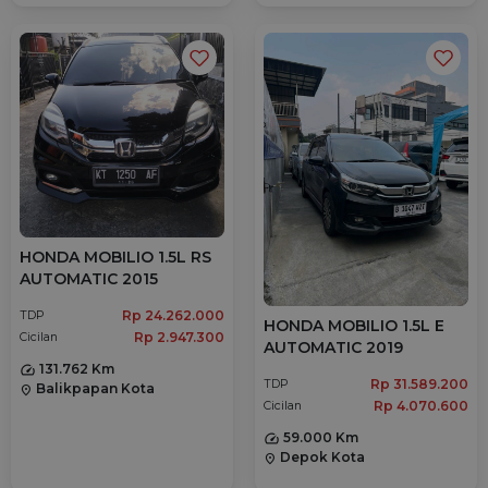
HONDA MOBILIO 1.5L RS
AUTOMATIC 2015
Rp 24.262.000
TDP
HONDA MOBILIO 1.5L E
Rp 2.947.300
Cicilan
AUTOMATIC 2019
131.762 Km
Rp 31.589.200
TDP
Balikpapan Kota
location_on
Rp 4.070.600
Cicilan
59.000 Km
Depok Kota
location_on