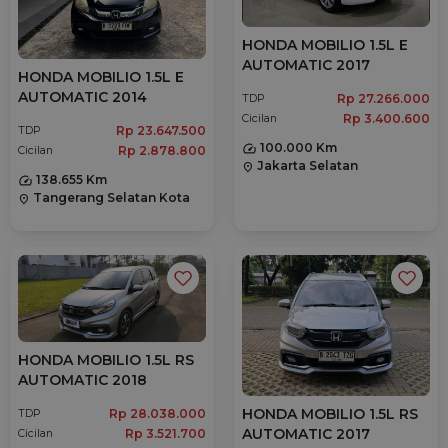
HONDA MOBILIO 1.5L E
AUTOMATIC 2017
HONDA MOBILIO 1.5L E
AUTOMATIC 2014
Rp 27.266.000
TDP
Rp 3.400.600
Cicilan
Rp 23.647.500
TDP
100.000 Km
Rp 2.878.800
Cicilan
Jakarta Selatan
location_on
138.655 Km
Tangerang Selatan Kota
location_on
HONDA MOBILIO 1.5L RS
AUTOMATIC 2018
HONDA MOBILIO 1.5L RS
Rp 28.038.000
TDP
AUTOMATIC 2017
Rp 3.521.700
Cicilan