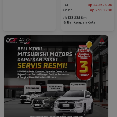
2014
Rp 24.262.000
TDP
Rp 2.990.700
Cicilan
133.235 Km
Balikpapan Kota
location_on