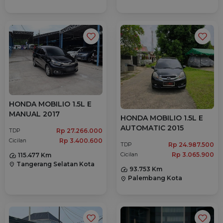
HONDA MOBILIO 1.5L E
MANUAL 2017
HONDA MOBILIO 1.5L E
AUTOMATIC 2015
Rp 27.266.000
TDP
Rp 3.400.600
Cicilan
Rp 24.987.500
TDP
Rp 3.065.900
115.477 Km
Cicilan
Tangerang Selatan Kota
location_on
93.753 Km
Palembang Kota
location_on