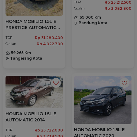
Rp 25.212.500
TDP
Rp 3.082.800
Cicilan
69.000 Km
HONDA MOBILIO 1.5L E
Bandung Kota
location_on
PRESTIGE AUTOMATIC
2020
Rp 31.280.400
TDP
Rp 4.022.300
Cicilan
59.265 Km
Tangerang Kota
location_on
HONDA MOBILIO 1.5L E
AUTOMATIC 2014
HONDA MOBILIO 1.5L E
Rp 25.722.000
TDP
AUTOMATIC 2020
Rp 3.238.900
Cicilan