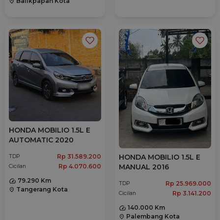
Balikpapan Kota
location_on
HONDA MOBILIO 1.5L E
AUTOMATIC 2020
Rp 31.589.200
HONDA MOBILIO 1.5L E
TDP
Rp 4.070.600
MANUAL 2016
Cicilan
79.290 Km
Rp 25.969.000
TDP
Tangerang Kota
location_on
Rp 3.141.200
Cicilan
140.000 Km
Palembang Kota
location_on