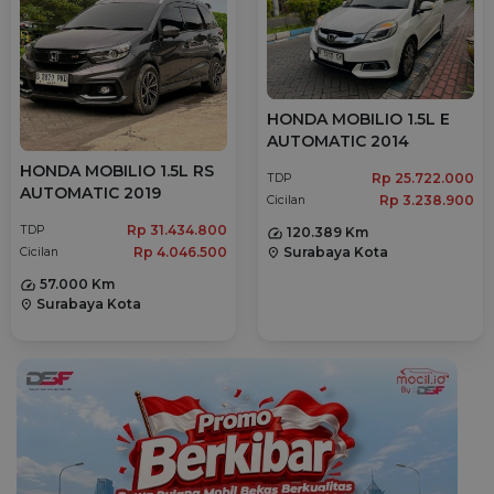
HONDA MOBILIO 1.5L E
AUTOMATIC 2014
HONDA MOBILIO 1.5L RS
Rp 25.722.000
TDP
AUTOMATIC 2019
Rp 3.238.900
Cicilan
Rp 31.434.800
TDP
120.389 Km
Rp 4.046.500
Surabaya Kota
Cicilan
location_on
57.000 Km
Surabaya Kota
location_on