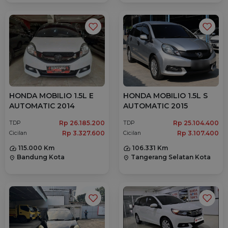
HONDA MOBILIO 1.5L E
HONDA MOBILIO 1.5L S
AUTOMATIC 2014
AUTOMATIC 2015
Rp 26.185.200
Rp 25.104.400
TDP
TDP
Rp 3.327.600
Rp 3.107.400
Cicilan
Cicilan
115.000 Km
106.331 Km
Bandung Kota
Tangerang Selatan Kota
location_on
location_on