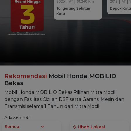
2023
AT
91.240 Km
2018
AT
Tangerang Selatan
Depok Kota
Kota
Rekomendasi
Mobil Honda MOBILIO
Bekas
Mobil Honda MOBILIO Bekas Pilihan Mitra Mocil
dengan Fasilitas Cicilan DSF serta Garansi Mesin dan
Transmisi selama 1 Tahun dari Mitra Mocil.
Ada
38
mobil
Ubah Lokasi
location_on