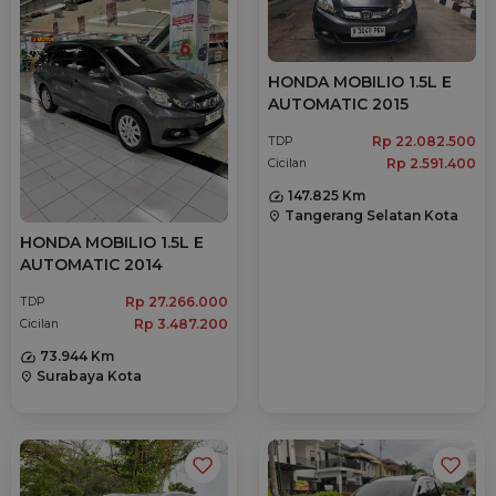
HONDA MOBILIO 1.5L E
AUTOMATIC 2015
Rp 22.082.500
TDP
Rp 2.591.400
Cicilan
147.825 Km
Tangerang Selatan Kota
location_on
HONDA MOBILIO 1.5L E
AUTOMATIC 2014
Rp 27.266.000
TDP
Rp 3.487.200
Cicilan
73.944 Km
Surabaya Kota
location_on