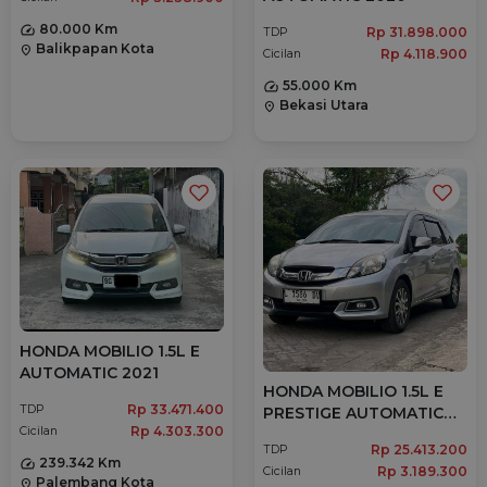
80.000 Km
Rp 31.898.000
TDP
Balikpapan Kota
location_on
Rp 4.118.900
Cicilan
55.000 Km
Bekasi Utara
location_on
HONDA MOBILIO 1.5L E
AUTOMATIC 2021
HONDA MOBILIO 1.5L E
Rp 33.471.400
TDP
PRESTIGE AUTOMATIC
Rp 4.303.300
Cicilan
2014
Rp 25.413.200
TDP
239.342 Km
Rp 3.189.300
Cicilan
Palembang Kota
location_on