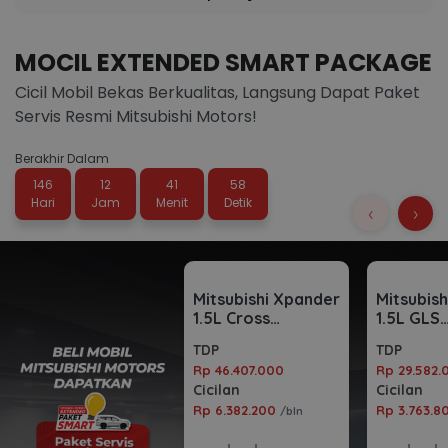
MOCIL EXTENDED SMART PACKAGE
Cicil Mobil Bekas Berkualitas, Langsung Dapat Paket
Servis Resmi Mitsubishi Motors!
Berakhir Dalam
146
12
41
56
Hari
Jam
Menit
Detik
‹
›
Mitsubishi Xpander
Mitsubis
1.5L Cross
1.5L GLS
Automatic 2023
Automati
TDP
TDP
Rp 46.407.000
Rp 29.582.
Cicilan
Cicilan
Rp 6.382.200
Rp 3.763.
/bln