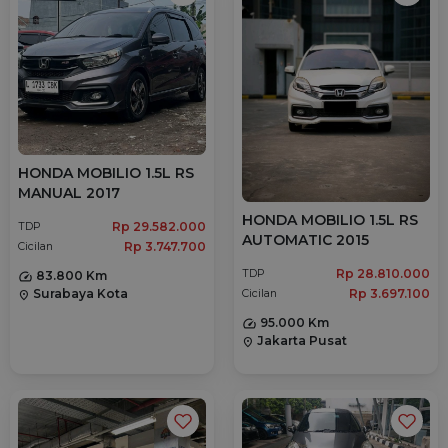
HONDA MOBILIO 1.5L RS
MANUAL 2017
HONDA MOBILIO 1.5L RS
Rp 29.582.000
TDP
AUTOMATIC 2015
Rp 3.747.700
Cicilan
Rp 28.810.000
TDP
83.800 Km
Surabaya Kota
Rp 3.697.100
Cicilan
location_on
95.000 Km
Jakarta Pusat
location_on