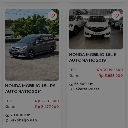
HONDA MOBILIO 1.5L E
AUTOMATIC 2019
Rp 30.199.600
TDP
Rp 3.853.200
Cicilan
56.609 Km
HONDA MOBILIO 1.5L RS
Jakarta Pusat
location_on
AUTOMATIC 2014
Rp 27.111.600
TDP
Rp 3.477.200
Cicilan
79.000 Km
Sukoharjo Kab.
location_on