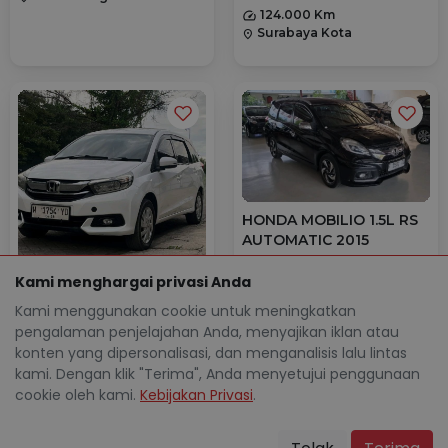
124.000 Km
Surabaya Kota
location_on
HONDA MOBILIO 1.5L RS
AUTOMATIC 2015
Rp 25.212.500
TDP
Kami menghargai privasi Anda
Rp 3.082.800
Cicilan
HONDA MOBILIO 1.5L E
Kami menggunakan cookie untuk meningkatkan
AUTOMATIC 2017
121.000 Km
pengalaman penjelajahan Anda, menyajikan iklan atau
Depok Kota
location_on
Rp 28.501.200
konten yang dipersonalisasi, dan menganalisis lalu lintas
TDP
Rp 3.579.000
Cicilan
kami. Dengan klik "Terima", Anda menyetujui penggunaan
cookie oleh kami.
Kebijakan Privasi
.
117.000 Km
Surabaya Kota
location_on