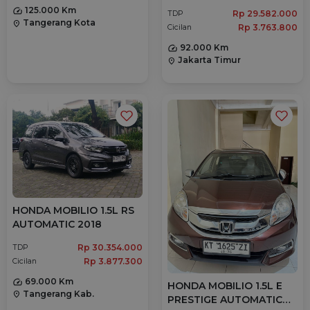
125.000 Km
Rp 29.582.000
TDP
Tangerang Kota
location_on
Rp 3.763.800
Cicilan
92.000 Km
Jakarta Timur
location_on
HONDA MOBILIO 1.5L RS
AUTOMATIC 2018
Rp 30.354.000
TDP
Rp 3.877.300
Cicilan
69.000 Km
HONDA MOBILIO 1.5L E
Tangerang Kab.
location_on
PRESTIGE AUTOMATIC