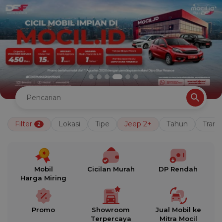
Filter
Lokasi
Tipe
Jeep 2+
Tahun
Trans
2
Mobil
Cicilan Murah
DP Rendah
Harga Miring
Promo
Showroom
Jual Mobil ke
Terpercaya
Mitra Mocil