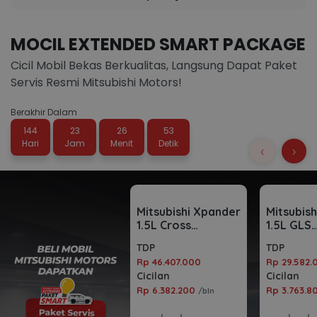
MOCIL EXTENDED SMART PACKAGE
Cicil Mobil Bekas Berkualitas, Langsung Dapat Paket
Servis Resmi Mitsubishi Motors!
Berakhir Dalam
144
23
26
52
Hari
Jam
Menit
Detik
‹
›
Mitsubishi Xpander
Mitsubis
1.5L Cross
1.5L GLS
Automatic 2023
Automati
TDP
TDP
Rp 46.407.000
Rp 29.582.
Cicilan
Cicilan
Rp 6.382.200
Rp 3.763.
/bln