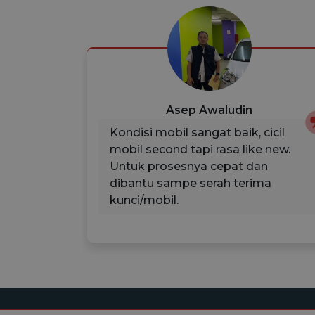
Asep Awaludin
sih
Kondisi mobil sangat baik, cicil
nya juga
mobil second tapi rasa like new.
 mobil
Untuk prosesnya cepat dan
juga
dibantu sampe serah terima
ah
kunci/mobil.