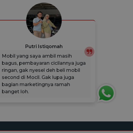
Putri Istiqomah
Mobil yang saya ambil masih
Kondisi 
bagus, pembayaran cicilannya juga
mobil se
ringan, gak nyesel deh beli mobil
Untuk p
second di Mocil. Gak lupa juga
dibantu
bagian marketingnya ramah
kunci/mo
banget loh.