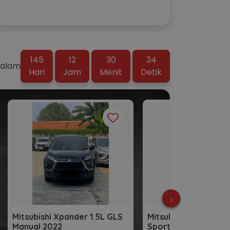
145
12
30
33
Dalam
Hari
Jam
Menit
Detik
›
Mitsubishi Xpander 1.5L GLS
Mitsubishi Xpander 1
Manual 2022
Sport Automatic 20