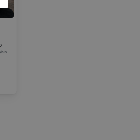
0
0
/bln