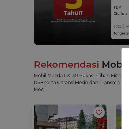
TDP
Cicilan
2023
A
Tangeran
Rekomendasi
Mobil
Mobil Mazda CX-30 Bekas Pilihan Mitra Moc
DSF serta Garansi Mesin dan Transmisi sel
Mocil.