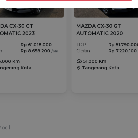
DA CX-30 GT
MAZDA CX-30 GT
OMATIC 2023
AUTOMATIC 2020
Rp 61.018.000
TDP
Rp 51.790.00
an
Rp 8.658.200
Cicilan
Rp 7.220.10
/bln
.000 Km
51.000 Km
ngerang Kota
Tangerang Kota
location_on
Mocil