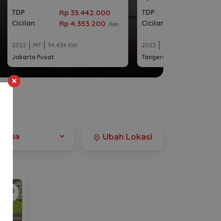
Rp 33.442.000
Rp 39.48
TDP
TDP
Rp 4.353.200
Rp 5.310
Cicilan
Cicilan
/bln
2022
MT
94.434 Km
2022
AT
72.145 Km
Jakarta Pusat
Tangerang Selatan Kota
×
Ubah Lokasi
location_on