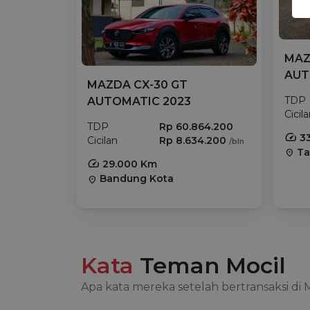
MAZ
AUT
MAZDA CX-30 GT
TDP
AUTOMATIC 2023
Cicil
TDP
Rp 60.864.200
33
Cicilan
Rp 8.634.200
/bln
Ta
location_on
29.000 Km
Bandung Kota
location_on
Kata
Teman Mocil
Apa kata mereka setelah bertransaksi di 