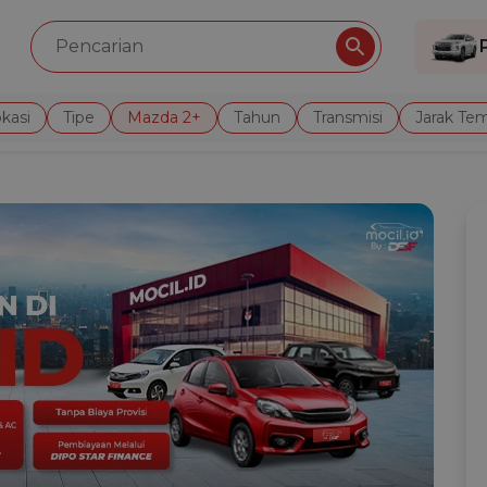
kasi
Tipe
Mazda 2+
Tahun
Transmisi
Jarak Te