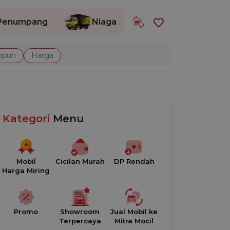
favorite
Penumpang
Niaga
mpuh
Harga
Kategori
Menu
Mobil
Cicilan Murah
DP Rendah
Harga Miring
Promo
Showroom
Jual Mobil ke
Terpercaya
Mitra Mocil