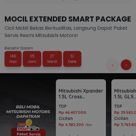
MOCIL EXTENDED SMART PACKAGE
Cicil Mobil Bekas Berkualitas, Langsung Dapat Paket
Servis Resmi Mitsubishi Motors!
Berakhir Dalam
146
05
27
50
Hari
Jam
Menit
Detik
‹
›
Mitsubishi Xpander
Mitsubis
1.5L Cross
1.5L GLS
Automatic 2023
Automati
TDP
TDP
Rp 46.407.000
Rp 29.582.
Cicilan
Cicilan
Rp 6.382.200
Rp 3.763.
/bln