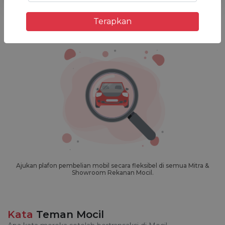
Terapkan
Mohon maaf kami tidak menemukan apa yang Anda cari.
Ajukan plafon pembelian mobil secara fleksibel di semua
Mitra &
Showroom Rekanan Mocil.
Kata
Teman Mocil