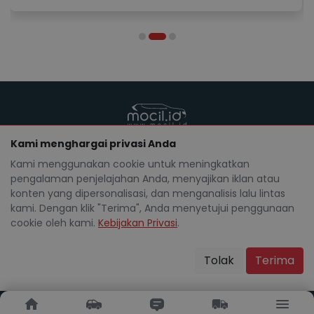
Kami menghargai privasi Anda
Mocil.id by DSF dikembangkan sebagai sarana untuk
membantu anda yang selama ini kesulitan dalam
Kami menggunakan cookie untuk meningkatkan
mencari mobil bekas secara kredit.
pengalaman penjelajahan Anda, menyajikan iklan atau
Blog
Tentang Mocil
Daftar Mitra Mocil
konten yang dipersonalisasi, dan menganalisis lalu lintas
Syarat dan Ketentuan
FAQ
Hak Cipta
kami. Dengan klik "Terima", Anda menyetujui penggunaan
Kebijakan Privasi
Karir
cookie oleh kami.
Kebijakan Privasi
.
Copyright Mocil.id 2026. All Rights Reserved.
Tolak
Terima