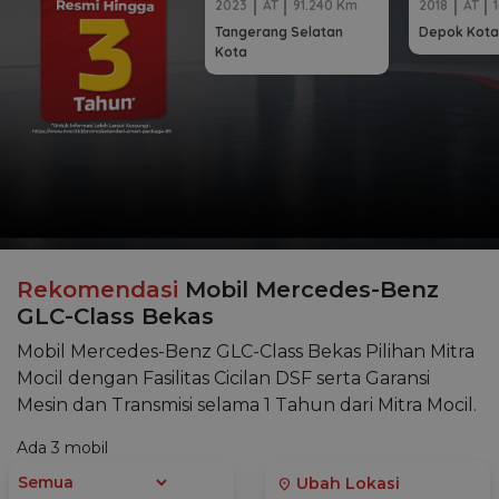
2023
AT
91.240 Km
2018
AT
Tangerang Selatan
Depok Kota
Kota
Rekomendasi
Mobil Mercedes-Benz
GLC-Class Bekas
Mobil Mercedes-Benz GLC-Class Bekas Pilihan Mitra
Mocil dengan Fasilitas Cicilan DSF serta Garansi
Mesin dan Transmisi selama 1 Tahun dari Mitra Mocil.
Ada
3
mobil
Ubah Lokasi
location_on