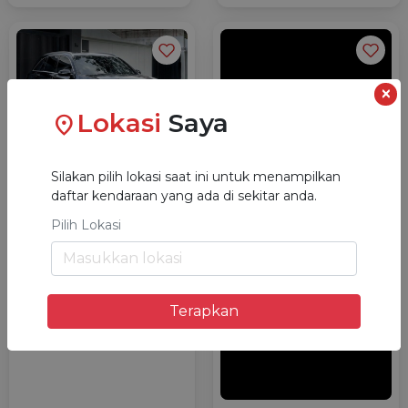
×
Lokasi
Saya
location_on
MERCEDES-BENZ GLC-
Silakan pilih lokasi saat ini untuk menampilkan
CLASS GLC200
daftar kendaraan yang ada di sekitar anda.
AUTOMATIC 2019
Rp 101.725.000
TDP
Pilih Lokasi
Rp 15.103.400
Cicilan
40.000 Km
Jakarta Barat
location_on
Terapkan