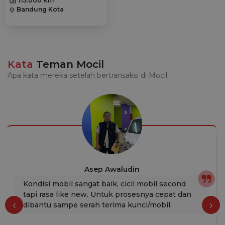
115.000 Km
Bandung Kota
location_on
Kata
Teman Mocil
Apa kata mereka setelah bertransaksi di Mocil
Asep Awaludin
Kondisi mobil sangat baik, cicil mobil second
tapi rasa like new. Untuk prosesnya cepat dan
‹
›
dibantu sampe serah terima kunci/mobil.