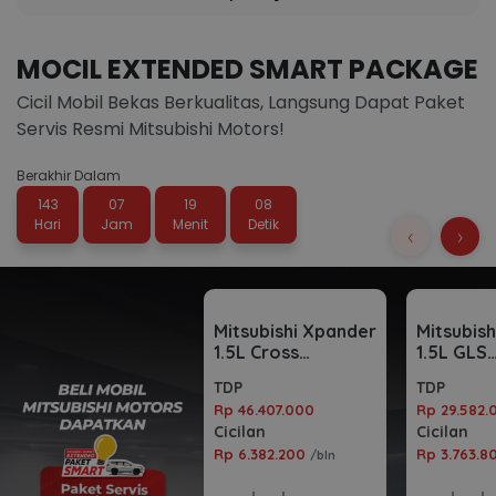
MOCIL EXTENDED SMART PACKAGE
Cicil Mobil Bekas Berkualitas, Langsung Dapat Paket
Servis Resmi Mitsubishi Motors!
Berakhir Dalam
143
07
19
07
Hari
Jam
Menit
Detik
‹
›
Mitsubishi Xpander
Mitsubis
1.5L Cross
1.5L GLS
Automatic 2023
Automati
TDP
TDP
Rp 46.407.000
Rp 29.582.
Cicilan
Cicilan
Rp 6.382.200
Rp 3.763.
/bln