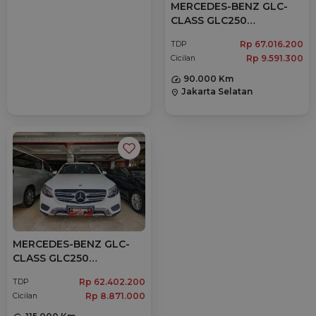
MERCEDES-BENZ GLC-
CLASS GLC250
AUTOMATIC 2017
Rp 67.016.200
TDP
Rp 9.591.300
Cicilan
90.000 Km
Jakarta Selatan
location_on
MERCEDES-BENZ GLC-
CLASS GLC250
AUTOMATIC 2017
Rp 62.402.200
TDP
Rp 8.871.000
Cicilan