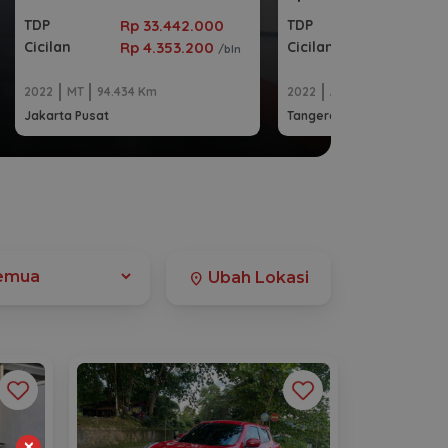
Rp 33.442.000
Rp 39.48
TDP
TDP
Rp 4.353.200
Rp 5.310
Cicilan
Cicilan
/bln
2022
MT
94.434 Km
2022
AT
72.145 Km
Jakarta Pusat
Tangerang Selatan Kota
Ubah Lokasi
location_on
×