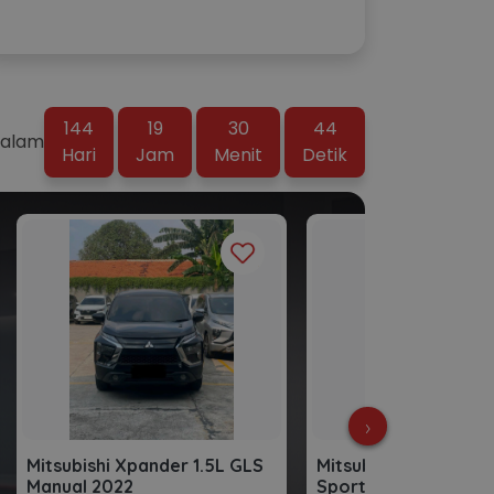
144
19
30
43
Dalam
Hari
Jam
Menit
Detik
›
Mitsubishi Xpander 1.5L GLS
Mitsubishi Xpander 1
Manual 2022
Sport Automatic 20