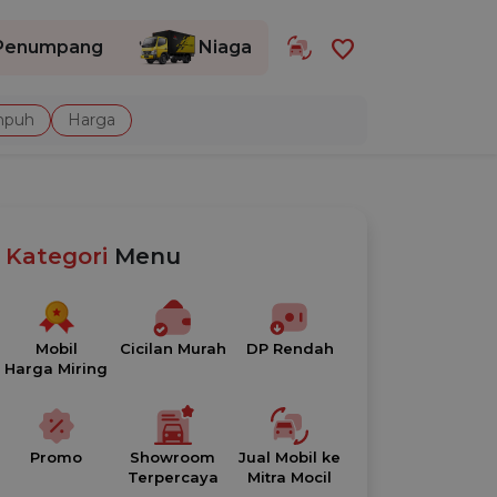
favorite
Penumpang
Niaga
mpuh
Harga
Kategori
Menu
Mobil
Cicilan Murah
DP Rendah
Harga Miring
Promo
Showroom
Jual Mobil ke
Terpercaya
Mitra Mocil