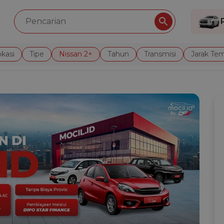
kasi
Tipe
Nissan 2+
Tahun
Transmisi
Jarak Te