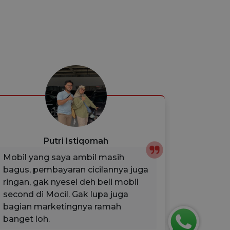
Putri Istiqomah
Mobil yang saya ambil masih
Kondisi 
bagus, pembayaran cicilannya juga
mobil se
ringan, gak nyesel deh beli mobil
Untuk p
second di Mocil. Gak lupa juga
dibantu
bagian marketingnya ramah
kunci/mo
banget loh.