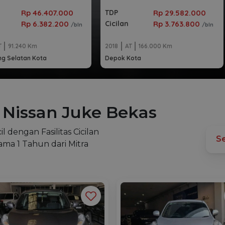
Rp 46.407.000
Rp 29.582.000
TDP
Rp 6.382.200
Rp 3.763.800
Cicilan
/bln
/bln
T
91.240 Km
2018
AT
166.000 Km
g Selatan Kota
Depok Kota
 Nissan Juke Bekas
l dengan Fasilitas Cicilan
ama 1 Tahun dari Mitra