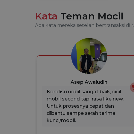
Kata
Teman Mocil
Apa kata mereka setelah bertransaksi di 
Asep Awaludin
sih
Kondisi mobil sangat baik, cicil
nya juga
mobil second tapi rasa like new.
 mobil
Untuk prosesnya cepat dan
juga
dibantu sampe serah terima
ah
kunci/mobil.