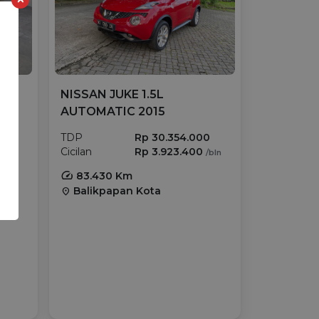
NISSAN JUKE 1.5L
AUTOMATIC 2015
TDP
Rp 30.354.000
00
Cicilan
Rp 3.923.400
0
/bln
/bln
83.430 Km
Balikpapan Kota
location_on