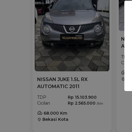
NISS
AUT
TDP
Cicil
14
Ba
NISSAN JUKE 1.5L RX
location_on
AUTOMATIC 2011
TDP
Rp 15.103.900
Cicilan
Rp 2.565.000
/bln
68.000 Km
Bekasi Kota
location_on