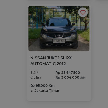
NISSAN JUKE 1.5L RX
AUTOMATIC 2012
TDP
Rp 23.647.500
Cicilan
Rp 3.004.000
/bln
95.000 Km
Jakarta Timur
location_on