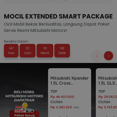
MOCIL EXTENDED SMART PACKAGE
Cicil Mobil Bekas Berkualitas, Langsung Dapat Paket
Servis Resmi Mitsubishi Motors!
Berakhir Dalam
147
02
20
58
Hari
Jam
Menit
Detik
‹
›
Mitsubishi Xpander
Mitsubis
1.5L Cross
1.5L GLS
Automatic 2023
Automati
TDP
TDP
Rp 46.407.000
Rp 29.582.
Cicilan
Cicilan
Rp 6.382.200
Rp 3.763.
/bln