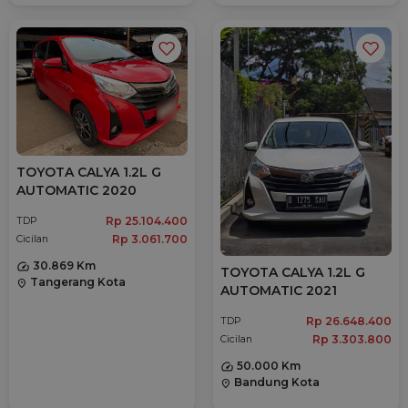
TOYOTA CALYA 1.2L G
AUTOMATIC 2020
Rp 25.104.400
TDP
Rp 3.061.700
Cicilan
30.869 Km
TOYOTA CALYA 1.2L G
Tangerang Kota
location_on
AUTOMATIC 2021
Rp 26.648.400
TDP
Rp 3.303.800
Cicilan
50.000 Km
Bandung Kota
location_on