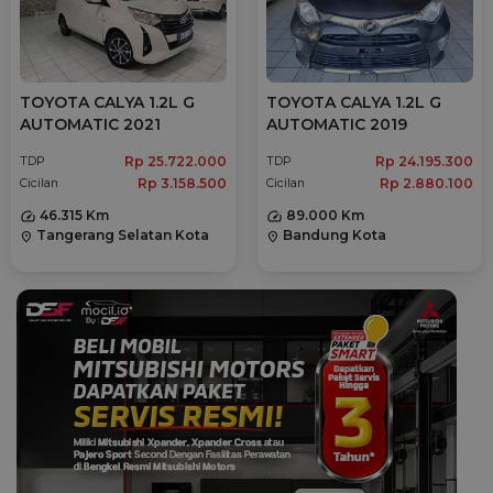
TOYOTA CALYA 1.2L G
TOYOTA CALYA 1.2L G
AUTOMATIC 2021
AUTOMATIC 2019
Rp 25.722.000
Rp 24.195.300
TDP
TDP
Rp 3.158.500
Rp 2.880.100
Cicilan
Cicilan
46.315 Km
89.000 Km
Tangerang Selatan Kota
Bandung Kota
location_on
location_on