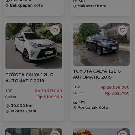
Km
Balikpapan Kota
location_on
Makassar Kota
location_on
TOYOTA CALYA 1.2L G
TOYOTA CALYA 1.2L G
AUTOMATIC 2019
AUTOMATIC 2018
Rp 28.038.000
TDP
Rp 38.717.000
TDP
Rp 3.521.700
Cicilan
Rp 5.189.900
Cicilan
Km
30.000 Km
Pontianak Kota
location_on
Jakarta Utara
location_on