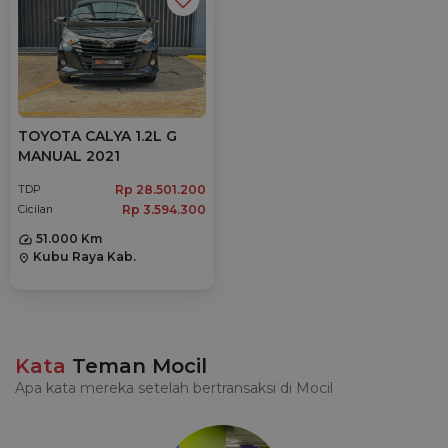
TOYOTA CALYA 1.2L G
MANUAL 2021
Rp 28.501.200
TDP
Rp 3.594.300
Cicilan
51.000 Km
Kubu Raya Kab.
location_on
Kata
Teman Mocil
Apa kata mereka setelah bertransaksi di Mocil