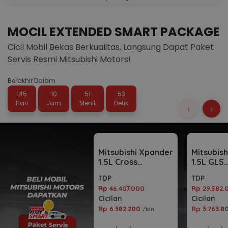
MOCIL EXTENDED SMART PACKAGE
Cicil Mobil Bekas Berkualitas, Langsung Dapat Paket
Servis Resmi Mitsubishi Motors!
Berakhir Dalam
145
10
51
52
Hari
Jam
Menit
Detik
‹
›
Mitsubishi Xpander
Mitsubis
1.5L Cross
1.5L GLS
Automatic 2023
Automati
TDP
TDP
Rp 46.407.000
Rp 29.582.
Cicilan
Cicilan
Rp 6.382.200
Rp 3.763.
/bln