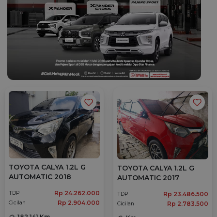
TOYOTA CALYA 1.2L G
TOYOTA CALYA 1.2L G
AUTOMATIC 2018
AUTOMATIC 2017
Rp 24.262.000
TDP
Rp 23.486.500
TDP
Rp 2.904.000
Cicilan
Rp 2.783.500
Cicilan
182.141 Km