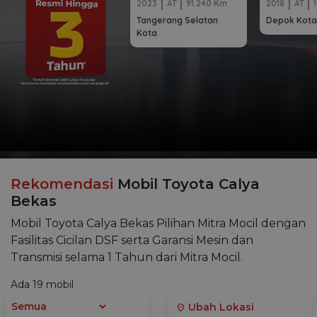
2023
AT
91.240 Km
2018
AT
Tangerang Selatan
Depok Kota
Kota
Rekomendasi
Mobil Toyota Calya
Bekas
Mobil Toyota Calya Bekas Pilihan Mitra Mocil dengan
Fasilitas Cicilan DSF serta Garansi Mesin dan
Transmisi selama 1 Tahun dari Mitra Mocil.
Ada
19
mobil
Ubah Lokasi
location_on