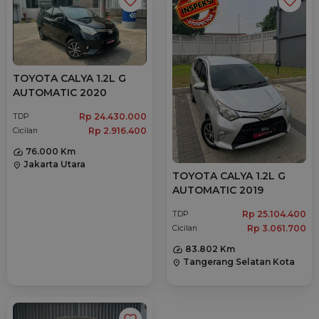
TOYOTA CALYA 1.2L G
AUTOMATIC 2020
Rp 24.430.000
TDP
Rp 2.916.400
Cicilan
76.000 Km
Jakarta Utara
location_on
TOYOTA CALYA 1.2L G
AUTOMATIC 2019
Rp 25.104.400
TDP
Rp 3.061.700
Cicilan
83.802 Km
Tangerang Selatan Kota
location_on