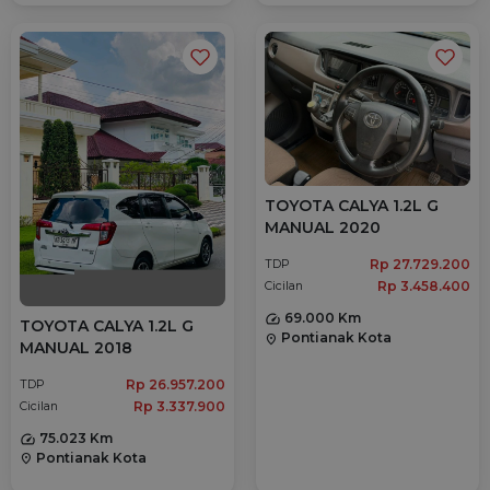
TOYOTA CALYA 1.2L G
MANUAL 2020
Rp 27.729.200
TDP
Rp 3.458.400
Cicilan
69.000 Km
TOYOTA CALYA 1.2L G
Pontianak Kota
location_on
MANUAL 2018
Rp 26.957.200
TDP
Rp 3.337.900
Cicilan
75.023 Km
Pontianak Kota
location_on