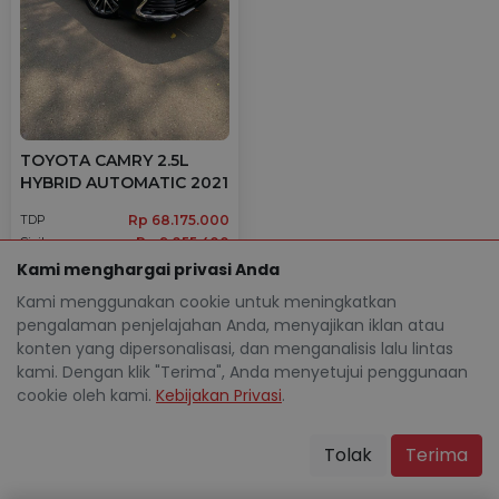
TOYOTA CAMRY 2.5L
HYBRID AUTOMATIC 2021
Rp 68.175.000
TDP
Rp 9.855.400
Cicilan
Kami menghargai privasi Anda
56.238 Km
Tangerang Selatan Kota
location_on
Kami menggunakan cookie untuk meningkatkan
pengalaman penjelajahan Anda, menyajikan iklan atau
konten yang dipersonalisasi, dan menganalisis lalu lintas
kami. Dengan klik "Terima", Anda menyetujui penggunaan
cookie oleh kami.
Kebijakan Privasi
.
Kata
Teman Mocil
Apa kata mereka setelah bertransaksi di Mocil
Tolak
Terima