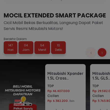
MOCIL EXTENDED SMART PACKAGE
Cicil Mobil Bekas Berkualitas, Langsung Dapat Paket
Servis Resmi Mitsubishi Motors!
Berakhir Dalam
147
04
54
09
Hari
Jam
Menit
Detik
‹
›
Mitsubishi Xpander
Mitsubis
1.5L Cross
1.5L GLS
Automatic 2023
Automati
TDP
TDP
Rp 46.407.000
Rp 29.582.
Cicilan
Cicilan
Rp 6.382.200
Rp 3.763.
/bln