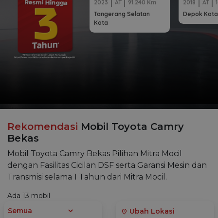
2023
AT
91.240 Km
2018
AT
Tangerang Selatan
Depok Kota
Kota
Rekomendasi
Mobil Toyota Camry
Bekas
Mobil Toyota Camry Bekas Pilihan Mitra Mocil
dengan Fasilitas Cicilan DSF serta Garansi Mesin dan
Transmisi selama 1 Tahun dari Mitra Mocil.
Ada
13
mobil
Ubah Lokasi
location_on