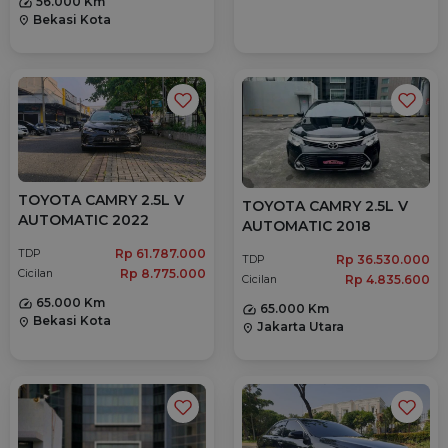
56.000 Km
Bekasi Kota
location_on
TOYOTA CAMRY 2.5L V
TOYOTA CAMRY 2.5L V
AUTOMATIC 2022
AUTOMATIC 2018
Rp 61.787.000
TDP
Rp 36.530.000
TDP
Rp 8.775.000
Cicilan
Rp 4.835.600
Cicilan
65.000 Km
65.000 Km
Bekasi Kota
location_on
Jakarta Utara
location_on