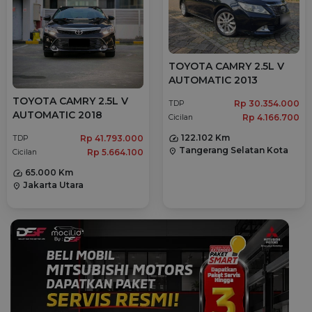
TOYOTA CAMRY 2.5L V
AUTOMATIC 2013
TOYOTA CAMRY 2.5L V
Rp 30.354.000
TDP
AUTOMATIC 2018
Rp 4.166.700
Cicilan
122.102 Km
Rp 41.793.000
TDP
Tangerang Selatan Kota
location_on
Rp 5.664.100
Cicilan
65.000 Km
Jakarta Utara
location_on