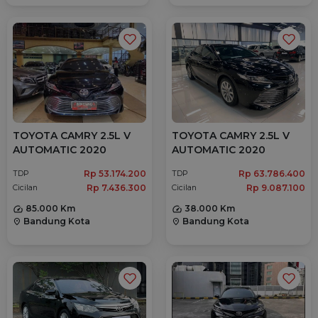
TOYOTA CAMRY 2.5L V
TOYOTA CAMRY 2.5L V
AUTOMATIC 2020
AUTOMATIC 2020
Rp 53.174.200
Rp 63.786.400
TDP
TDP
Rp 7.436.300
Rp 9.087.100
Cicilan
Cicilan
85.000 Km
38.000 Km
Bandung Kota
Bandung Kota
location_on
location_on