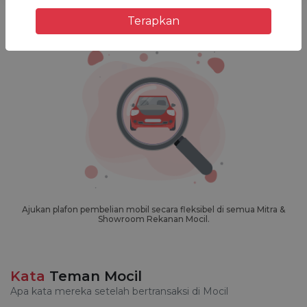
Terapkan
Mohon maaf kami tidak menemukan apa yang Anda cari.
Ajukan plafon pembelian mobil secara fleksibel di semua
Mitra &
Showroom Rekanan Mocil.
Kata
Teman Mocil
Apa kata mereka setelah bertransaksi di Mocil