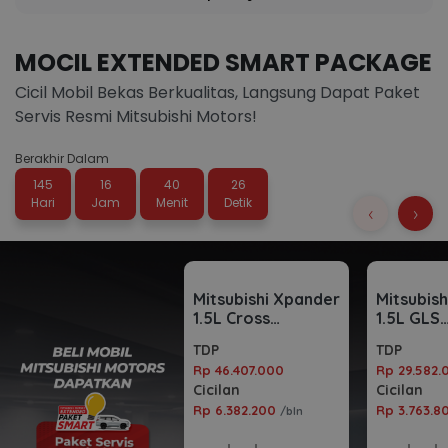
MOCIL EXTENDED SMART PACKAGE
Cicil Mobil Bekas Berkualitas, Langsung Dapat Paket
Servis Resmi Mitsubishi Motors!
Berakhir Dalam
145
16
40
25
Hari
Jam
Menit
Detik
‹
›
Mitsubishi Xpander
Mitsubis
1.5L Cross
1.5L GLS
Automatic 2023
Automati
TDP
TDP
Rp 46.407.000
Rp 29.582.
Cicilan
Cicilan
Rp 6.382.200
Rp 3.763.
/bln