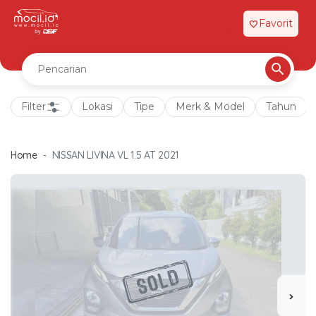
Favorit
favorite
Filter
Lokasi
Tipe
Merk & Model
Tahun
Home
NISSAN LIVINA VL 1.5 AT 2021
chevron_right