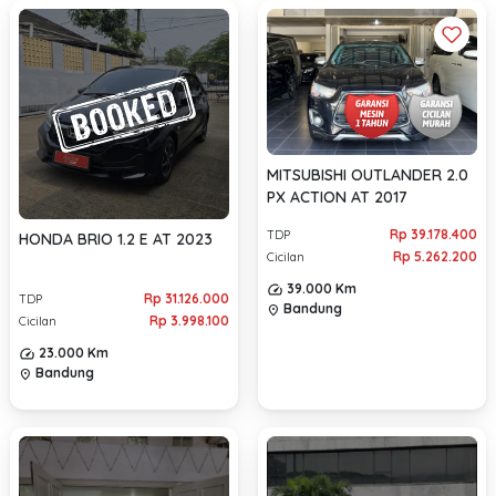
MITSUBISHI OUTLANDER 2.0
PX ACTION AT 2017
Rp 39.178.400
TDP
HONDA BRIO 1.2 E AT 2023
Rp 5.262.200
Cicilan
39.000 Km
Rp 31.126.000
TDP
Bandung
location_on
Rp 3.998.100
Cicilan
23.000 Km
Bandung
location_on