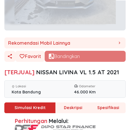
Rekomendasi Mobil Lainnya
chevron_right
Favorit
Bandingkan
[TERJUAL]
NISSAN LIVINA VL 1.5 AT 2021
Lokasi
Odometer
location_on
Kota Bandung
46.000 Km
Simulasi Kredit
Deskripsi
Spesifikasi
Perhitungan
Melalui: