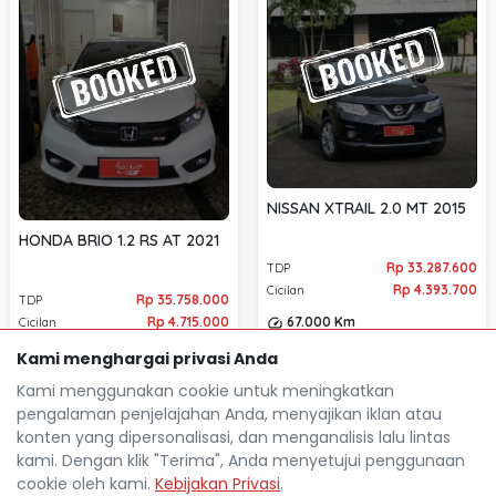
NISSAN XTRAIL 2.0 MT 2015
HONDA BRIO 1.2 RS AT 2021
Rp 33.287.600
TDP
Rp 4.393.700
Cicilan
Rp 35.758.000
TDP
67.000 Km
Rp 4.715.000
Cicilan
Bandung
location_on
26.000 Km
Kami menghargai privasi Anda
Bandung
location_on
Kami menggunakan cookie untuk meningkatkan
pengalaman penjelajahan Anda, menyajikan iklan atau
konten yang dipersonalisasi, dan menganalisis lalu lintas
kami. Dengan klik "Terima", Anda menyetujui penggunaan
cookie oleh kami.
Kebijakan Privasi
.