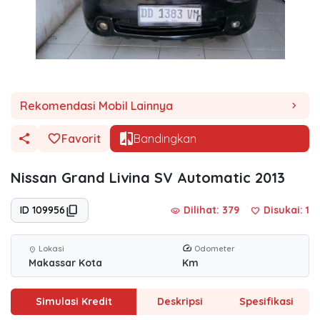
Rekomendasi Mobil Lainnya
chevron_right
Favorit
Bandingkan
Nissan Grand Livina SV Automatic 2013
ID 109956
Dilihat: 379
Disukai:
1
visibility
favorite
Lokasi
Odometer
location_on
Makassar Kota
Km
Simulasi Kredit
Deskripsi
Spesifikasi