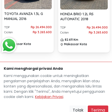
TOYOTA AVANZA 1.3L G
HONDA BRIO 1.2L RS
MANUAL 2016
AUTOMATIC 2018
Rp 26.494.000
Rp 26.494.000
TDP
TDP
Rp 3.265.600
Rp 3.265.600
Cicilan
Cicilan
Km
82.611 Km
Makassar Kota
Makassar Kota
location_on
location_on
Kami menghargai privasi Anda
Kami menggunakan cookie untuk meningkatkan
pengalaman penjelajahan Anda, menyajikan iklan atau
konten yang dipersonalisasi, dan menganalisis lalu lintas
kami. Dengan klik "Terima", Anda menyetujui penggunaan
cookie oleh kami.
Kebijakan Privasi
.
Mocil.id by DSF dikembangkan sebagai sarana untuk
membantu anda yang selama ini kesulitan dalam
Tolak
Terima
mencari mobil bekas secara kredit.