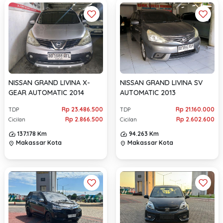
NISSAN GRAND LIVINA X-
NISSAN GRAND LIVINA SV
GEAR AUTOMATIC 2014
AUTOMATIC 2013
Rp 23.486.500
Rp 21.160.000
TDP
TDP
Rp 2.866.500
Rp 2.602.600
Cicilan
Cicilan
137.178 Km
94.263 Km
Makassar Kota
Makassar Kota
location_on
location_on