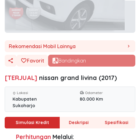
Rekomendasi Mobil Lainnya
chevron_right
Favorit
Bandingkan
[TERJUAL]
nissan grand livina (2017)
Lokasi
Odometer
location_on
Kabupaten
80.000 Km
Sukoharjo
Simulasi Kredit
Deskripsi
Spesifikasi
Perhitungan
Melalui: