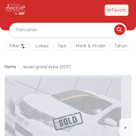
Favorit
favorite
Filter
Lokasi
Tipe
Merk & Model
Tahun
Home
nissan grand livina (2017)
chevron_right