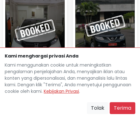
Kami menghargai privasi Anda
Kami menggunakan cookie untuk meningkatkan
NISSAN XTRAIL 2.0 MT 2015
pengalaman penjelajahan Anda, menyajikan iklan atau
HONDA BRIO 1.2 RS AT 2021
konten yang dipersonalisasi, dan menganalisis lalu lintas
Rp 33.287.600
TDP
kami. Dengan klik "Terima", Anda menyetujui penggunaan
Rp 4.393.700
Cicilan
cookie oleh kami.
Kebijakan Privasi
.
Rp 35.758.000
TDP
67.000 Km
Rp 4.715.000
Cicilan
Bandung
location_on
Tolak
Terima
26.000 Km
Bandung
location_on