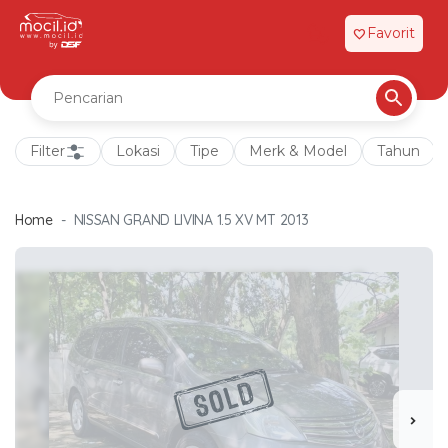
Favorit
favorite
Filter
Lokasi
Tipe
Merk & Model
Tahun
Home
NISSAN GRAND LIVINA 1.5 XV MT 2013
chevron_right