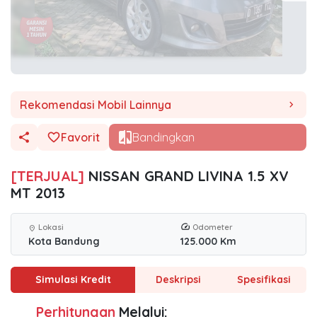
Rekomendasi Mobil Lainnya
chevron_right
Favorit
Bandingkan
[TERJUAL]
NISSAN GRAND LIVINA 1.5 XV
MT 2013
Lokasi
Odometer
location_on
Kota Bandung
125.000 Km
Simulasi Kredit
Deskripsi
Spesifikasi
Perhitungan
Melalui: