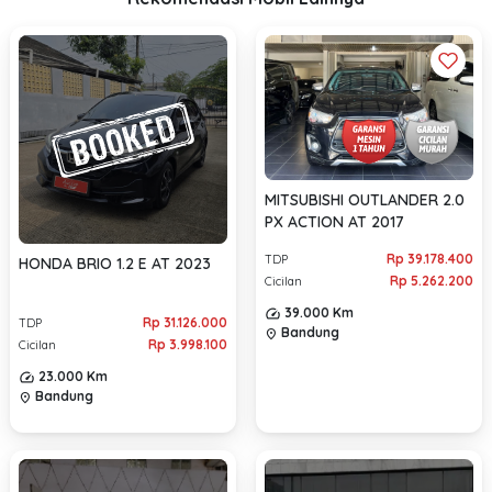
MITSUBISHI OUTLANDER 2.0
PX ACTION AT 2017
Rp 39.178.400
TDP
HONDA BRIO 1.2 E AT 2023
Rp 5.262.200
Cicilan
39.000 Km
Rp 31.126.000
TDP
Bandung
location_on
Rp 3.998.100
Cicilan
23.000 Km
Bandung
location_on