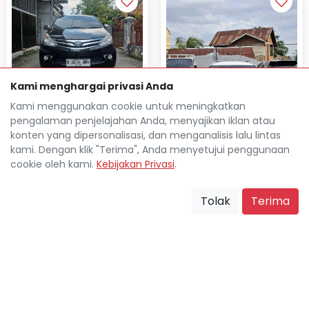
Kami menghargai privasi Anda
Kami menggunakan cookie untuk meningkatkan
TOYOTA AVANZA 1.3L G
pengalaman penjelajahan Anda, menyajikan iklan atau
AUTOMATIC 2013
konten yang dipersonalisasi, dan menganalisis lalu lintas
kami. Dengan klik "Terima", Anda menyetujui penggunaan
Rp 22.667.000
TDP
cookie oleh kami.
Kebijakan Privasi
.
Rp 2.858.200
Cicilan
SUZUKI IGNIS GX MT
AUTOMATIC 2019
111.111 Km
Palembang Kota
Tolak
Terima
location_on
Rp 25.969.000
TDP
Rp 3.141.200
Cicilan
86.000 Km
Palembang Kota
location_on