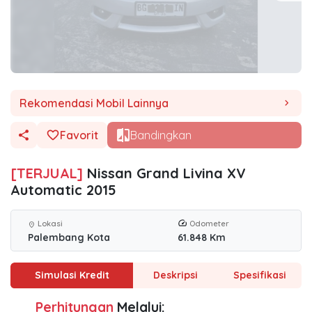
Rekomendasi Mobil Lainnya
chevron_right
Favorit
Bandingkan
[TERJUAL]
Nissan Grand Livina XV
Automatic 2015
Lokasi
Odometer
location_on
Palembang Kota
61.848 Km
Simulasi Kredit
Deskripsi
Spesifikasi
Perhitungan
Melalui: