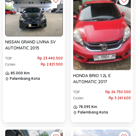
NISSAN GRAND LIVINA SV
AUTOMATIC 2015
Rp 23.440.500
TDP
Rp 2.821.500
Cicilan
85.000 Km
HONDA BRIO 1.2L E
Palembang Kota
location_on
AUTOMATIC 2017
Rp 26.750.500
TDP
Rp 3.261.600
Cicilan
78.095 Km
Palembang Kota
location_on