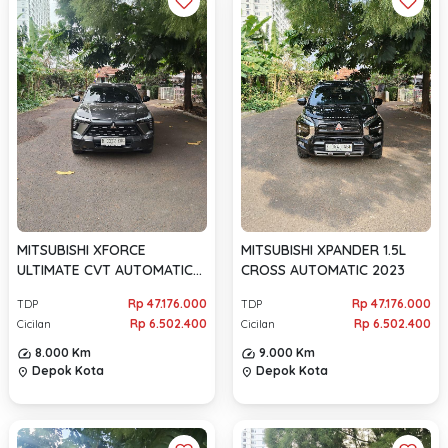
MITSUBISHI XFORCE
MITSUBISHI XPANDER 1.5L
ULTIMATE CVT AUTOMATIC
CROSS AUTOMATIC 2023
2023
Rp 47.176.000
Rp 47.176.000
TDP
TDP
Rp 6.502.400
Rp 6.502.400
Cicilan
Cicilan
8.000 Km
9.000 Km
Depok Kota
Depok Kota
location_on
location_on