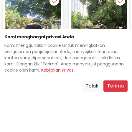
Kami menghargai privasi Anda
Kami menggunakan cookie untuk meningkatkan
pengalaman penjelajahan Anda, menyajikan iklan atau
konten yang dipersonalisasi, dan menganalisis lalu lintas
kami. Dengan klik "Terima", Anda menyetujui penggunaan
cookie oleh kami.
Kebijakan Privasi
.
HONDA HR-V 1.5L SE
TOYOTA INNOVA 2.0L V
AUTOMATIC 2022
BENSIN AUTOMATIC 2021
Tolak
Terima
Rp 52.559.000
Rp 53.328.000
TDP
TDP
Rp 7.340.200
Rp 7.460.400
Cicilan
Cicilan
47.000 Km
105.000 Km
Depok Kota
Depok Kota
location_on
location_on