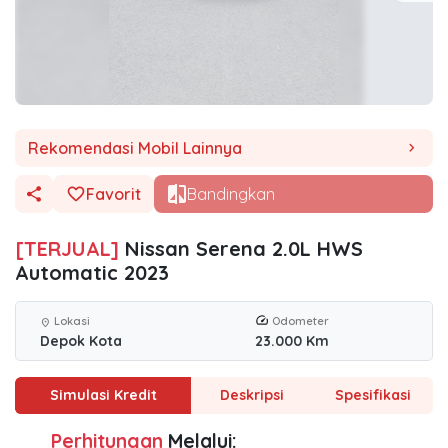
Rekomendasi Mobil Lainnya
chevron_right
Favorit
Bandingkan
[TERJUAL]
Nissan Serena 2.0L HWS
Automatic 2023
Lokasi
Odometer
location_on
Depok Kota
23.000 Km
Simulasi Kredit
Deskripsi
Spesifikasi
Perhitungan
Melalui: