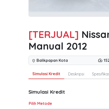
[TERJUAL]
Nissa
Manual 2012
Balikpapan Kota
15
location_on
Simulasi Kredit
Deskripsi
Spesifikas
Simulasi Kredit
Pilih Metode