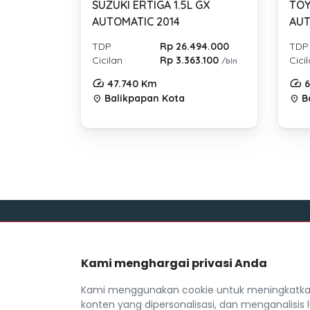
SUZUKI ERTIGA 1.5L GX
TOY
AUTOMATIC 2014
AUT
TDP
Rp 26.494.000
TDP
Cicilan
Rp 3.363.100
Cici
/bln
47.740 Km
6
Balikpapan Kota
Ba
location_on
location_on
Link
Kami menghargai privasi Anda
Blog
Mocil.id by DSF dikembangkan sebagai
Daftar M
sarana untuk membantu anda yang
Kami menggunakan cookie untuk meningkatkan
selama ini kesulitan dalam mencari
FAQ
konten yang dipersonalisasi, dan menganalisis l