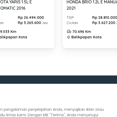
OTA YARIS 1.5L E
HONDA BRIO 1.2L E MANU
OMATIC 2016
2021
Rp 26.494.000
TDP
Rp 28.810.00
lan
Rp 3.265.600
Cicilan
Rp 3.627.200
/bln
9.533 Km
70.696 Km
likpapan Kota
Balikpapan Kota
location_on
Tentang Mocil
itra Mocil
Syarat dan Ketentuan
 pengalaman penjelajahan Anda, menyajikan iklan atau
Hak Cipta
alu lintas kami. Dengan klik "Terima", Anda menyetujui