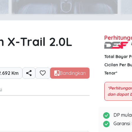
n X-Trail 2.0L
Perhitung
Total Bayar 
Cicilan Per B
2.692 Km
Bandingkan
Tenor*
*Perhitungan
i
DP mulai
Garansi 