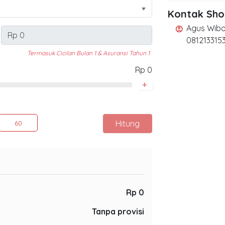
Kontak Sh
Agus Wib
account_circle
081213315
Termasuk Cicilan Bulan 1 & Asuransi Tahun 1
Rp 0
+
Hitung
60
Rp 0
Tanpa provisi