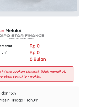
an
Melalui:
Rp 0
Pertama
Rp 0
ulan*
0
Bulan
 ini merupakan simulasi, tidak mengikat,
 dari 15%
Mesin Hingga 1 Tahun*