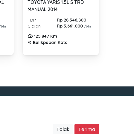
AL
TOYOTA YARIS 1.5L S TRD
MANUAL 2014
0
TDP
Rp 28.346.800
Cicilan
Rp 3.661.000
/bln
/bln
125.847 Km
Balikpapan Kota
location_on
Sosial Media
Tolak
Terima