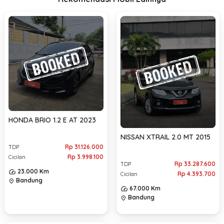
HONDA BRIO 1.2 E AT 2023
NISSAN XTRAIL 2.0 MT 2015
Rp 31.126.000
TDP
Rp 3.998.100
Cicilan
Rp 33.287.600
TDP
23.000 Km
Rp 4.393.700
Cicilan
Bandung
location_on
67.000 Km
Bandung
location_on