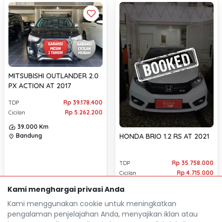
MITSUBISHI OUTLANDER 2.0
PX ACTION AT 2017
Rp 39.178.400
TDP
Rp 5.262.200
Cicilan
39.000 Km
HONDA BRIO 1.2 RS AT 2021
Bandung
location_on
Rp 35.758.000
TDP
Rp 4.715.000
Cicilan
26.000 Km
Kami menghargai privasi Anda
Bandung
location_on
Kami menggunakan cookie untuk meningkatkan
pengalaman penjelajahan Anda, menyajikan iklan atau