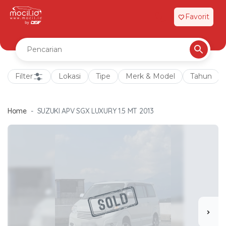
Favorit
favorite
Filter
Lokasi
Tipe
Merk & Model
Tahun
Home
SUZUKI APV SGX LUXURY 1.5 MT 2013
chevron_right