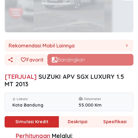
Rekomendasi Mobil Lainnya
chevron_right
Favorit
Bandingkan
[TERJUAL]
SUZUKI APV SGX LUXURY 1.5
MT 2013
Lokasi
Odometer
location_on
Kota Bandung
55.000 Km
Simulasi Kredit
Deskripsi
Spesifikasi
Perhitungan
Melalui: