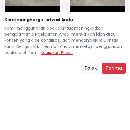
Kami menghargai privasi Anda
Kami menggunakan cookie untuk meningkatkan
pengalaman penjelajahan Anda, menyajikan iklan atau
WULING CORTEZ EX
TOYOTA AVANZA 1.5L G
konten yang dipersonalisasi, dan menganalisis lalu lintas
AUTOMATIC 2022
MANUAL 2021
kami. Dengan klik "Terima", Anda menyetujui penggunaan
Rp 31.126.000
Rp 34.214.000
TDP
TDP
cookie oleh kami.
Kebijakan Privasi
.
Rp 3.998.100
Rp 4.473.800
Cicilan
Cicilan
72.000 Km
57.000 Km
Tolak
Terima
Jakarta Barat
Jakarta Barat
location_on
location_on