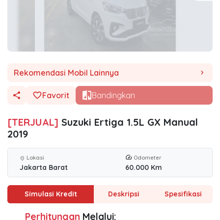
Rekomendasi Mobil Lainnya
chevron_right
Favorit
Bandingkan
[TERJUAL]
Suzuki Ertiga 1.5L GX Manual
2019
Lokasi
Odometer
location_on
Jakarta Barat
60.000 Km
Simulasi Kredit
Deskripsi
Spesifikasi
Perhitungan
Melalui: