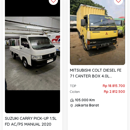
MITSUBISHI COLT DIESEL FE
71 CANTER BOX 4.0L
MANUAL 2006
Rp 18.815.700
TDP
Rp 2.812.500
Cicilan
105.000 Km
Jakarta Barat
location_on
SUZUKI CARRY PICK-UP 1.5L
FD AC/PS MANUAL 2020