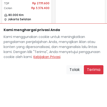
Rp 27.111.600
TDP
Rp 3.376.400
Cicilan
80.000 Km
Jakarta Selatan
location_on
Kami menghargai privasi Anda
Kami menggunakan cookie untuk meningkatkan
pengalaman penjelajahan Anda, menyajikan iklan atau
konten yang dipersonalisasi, dan menganalisis lalu lintas
kami. Dengan klik "Terima", Anda menyetujui penggunaan
cookie oleh kami.
Kebijakan Privasi
.
NISSAN GRAND LIVINA 1.5L
VL AUTOMATIC 2021
Tolak
Terima
HONDA FREED 1.5L E
Rp 34.831.600
TDP
AUTOMATIC 2012
Rp 4.570.300
Cicilan
Rp 24.899.500
TDP
80.000 Km
Rp 3.212.100
Cicilan
Jakarta Selatan
location_on
128.322 Km
Jakarta Selatan
location_on