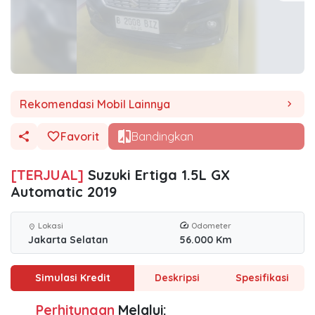
Rekomendasi Mobil Lainnya
chevron_right
Favorit
Bandingkan
[TERJUAL]
Suzuki Ertiga 1.5L GX
Automatic 2019
Lokasi
Odometer
location_on
Jakarta Selatan
56.000 Km
Simulasi Kredit
Deskripsi
Spesifikasi
Perhitungan
Melalui: