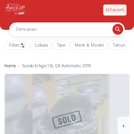
Favorit
favorite
Filter
Lokasi
Tipe
Merk & Model
Tahun
Home
Suzuki Ertiga 1.5L GX Automatic 2019
chevron_right