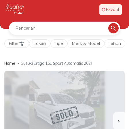
Favorit
favorite
Filter
Lokasi
Tipe
Merk & Model
Tahun
Home
Suzuki Ertiga 1.5L Sport Automatic 2021
chevron_right