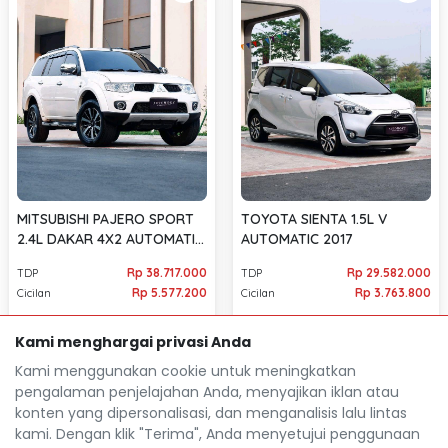
MITSUBISHI PAJERO SPORT
TOYOTA SIENTA 1.5L V
2.4L DAKAR 4X2 AUTOMATIC
AUTOMATIC 2017
2012
Rp 38.717.000
Rp 29.582.000
TDP
TDP
Rp 5.577.200
Rp 3.763.800
Cicilan
Cicilan
254.022 Km
83.033 Km
Tangerang Kab.
Kami menghargai privasi Anda
Tangerang Kab.
location_on
location_on
Kami menggunakan cookie untuk meningkatkan
pengalaman penjelajahan Anda, menyajikan iklan atau
konten yang dipersonalisasi, dan menganalisis lalu lintas
kami. Dengan klik "Terima", Anda menyetujui penggunaan