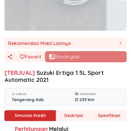
Rekomendasi Mobil Lainnya
chevron_right
Favorit
Bandingkan
[TERJUAL]
Suzuki Ertiga 1.5L Sport
Automatic 2021
Lokasi
Odometer
location_on
Tangerang Kab.
21.239 Km
Simulasi Kredit
Deskripsi
Spesifikasi
Perhitungan
Melalui: