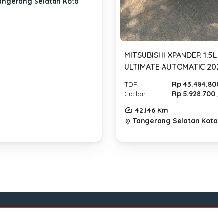
angerang Selatan Kota
MITSUBISHI XPANDER 1.5L
ULTIMATE AUTOMATIC 20
TDP
Rp 43.484.80
Cicilan
Rp 5.928.700
42.146 Km
Tangerang Selatan Kota
location_on