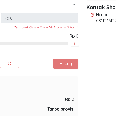
Kontak Sh
Hendra
account_circle
081126612
Termasuk Cicilan Bulan 1 & Asuransi Tahun 1
Rp 0
+
Hitung
60
Rp 0
Tanpa provisi