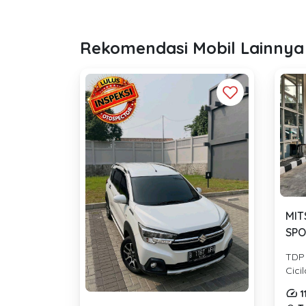
Rekomendasi Mobil Lainnya
MIT
SPO
TDP
Cici
1