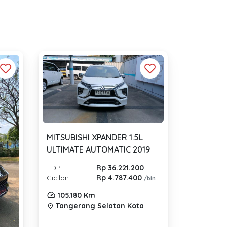
MITSUBISHI XPANDER 1.5L
ULTIMATE AUTOMATIC 2019
TDP
Rp 36.221.200
Cicilan
Rp 4.787.400
/bln
105.180 Km
Tangerang Selatan Kota
location_on