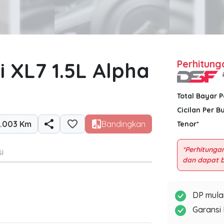
i XL7 1.5L Alpha
Perhitung
Total Bayar 
Cicilan Per B
1.003 Km
Bandingkan
Tenor*
*Perhitungan
i
DP mulai
Garansi 