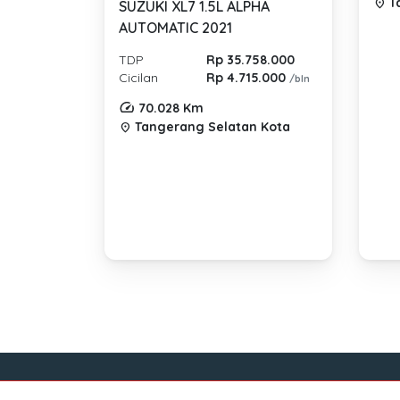
T
location_on
SUZUKI XL7 1.5L ALPHA
AUTOMATIC 2021
TDP
Rp 35.758.000
Cicilan
Rp 4.715.000
/bln
70.028 Km
Tangerang Selatan Kota
location_on
Link