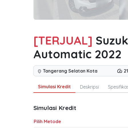
[TERJUAL]
Suzuk
Automatic 2022
Tangerang Selatan Kota
2
location_on
Simulasi Kredit
Deskripsi
Spesifikas
Simulasi Kredit
Pilih Metode