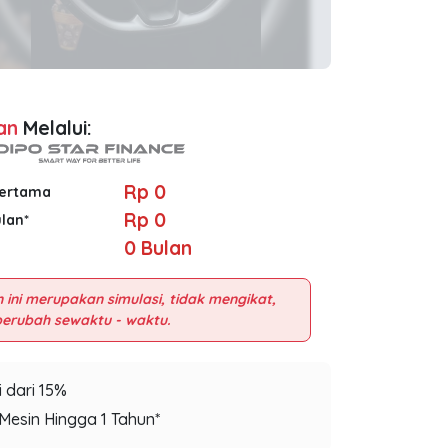
an
Melalui:
Rp 0
Pertama
Rp 0
ulan*
0
Bulan
 ini merupakan simulasi, tidak mengikat,
 dari 15%
Mesin Hingga 1 Tahun*