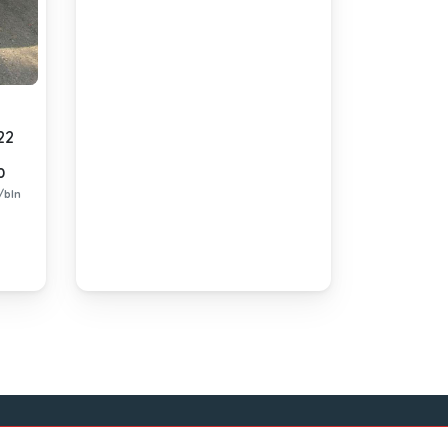
22
0
/bln
Sosial Media