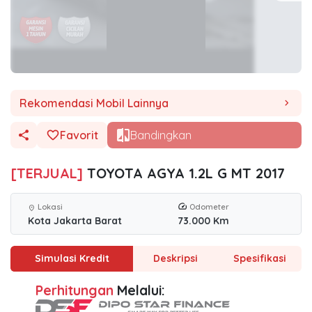
Rekomendasi Mobil Lainnya
chevron_right
Favorit
Bandingkan
[TERJUAL]
TOYOTA AGYA 1.2L G MT 2017
Lokasi
Odometer
location_on
Kota Jakarta Barat
73.000 Km
Simulasi Kredit
Deskripsi
Spesifikasi
Perhitungan
Melalui: