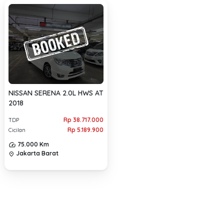
NISSAN SERENA 2.0L HWS AT
2018
Rp 38.717.000
TDP
Rp 5.189.900
Cicilan
75.000 Km
Jakarta Barat
location_on