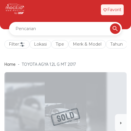
Favorit
favorite
Filter
Lokasi
Tipe
Merk & Model
Tahun
Home
TOYOTA AGYA 1.2L G MT 2017
chevron_right