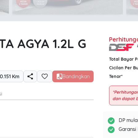
A AGYA 1.2L G
Perhitung
Total Bayar 
Cicilan Per B
0.151 Km
Bandingkan
Tenor*
*Perhitungan
i
DP mulai
Garansi 