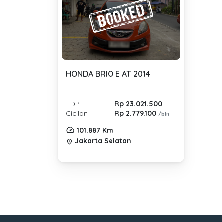
HONDA BRIO E AT 2014
TDP
Rp 23.021.500
Cicilan
Rp 2.779.100
/bln
101.887 Km
Jakarta Selatan
location_on