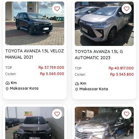
TOYOTA AVANZA 1.5L VELOZ
TOYOTA AVANZA 1.5L G
MANUAL 2021
AUTOMATIC 2023
Rp 37.759.000
TDP
Rp 40.817.000
TDP
Rp 5.065.000
Cicilan
Rp 5.543.800
Cicilan
Km
Km
Makassar Kota
Makassar Kota
location_on
location_on