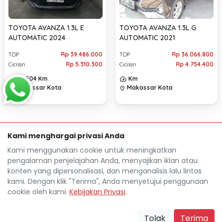
TOYOTA AVANZA 1.3L E
TOYOTA AVANZA 1.3L G
AUTOMATIC 2024
AUTOMATIC 2021
Rp 39.486.000
Rp 36.066.800
TDP
TDP
Rp 5.310.300
Rp 4.754.400
Cicilan
Cicilan
32.504 Km
Km
Makassar Kota
Makassar Kota
location_on
location_on
Kami menghargai privasi Anda
Kami menggunakan cookie untuk meningkatkan
pengalaman penjelajahan Anda, menyajikan iklan atau
konten yang dipersonalisasi, dan menganalisis lalu lintas
kami. Dengan klik "Terima", Anda menyetujui penggunaan
cookie oleh kami.
Kebijakan Privasi
.
Mocil.id by DSF dikembangkan sebagai sarana untuk
membantu anda yang selama ini kesulitan dalam
Tolak
Terima
mencari mobil bekas secara kredit.