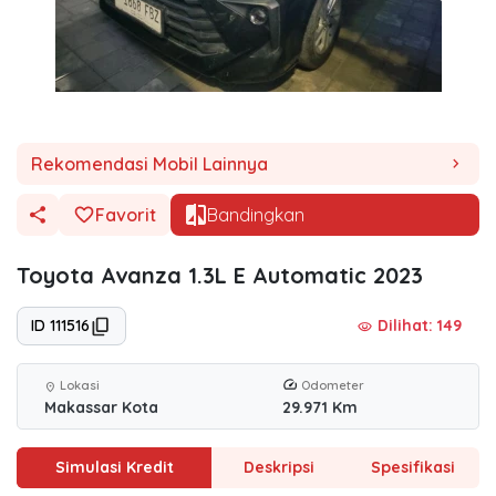
Rekomendasi Mobil Lainnya
chevron_right
Favorit
Bandingkan
Toyota Avanza 1.3L E Automatic 2023
ID 111516
Dilihat: 149
visibility
Lokasi
Odometer
location_on
Makassar Kota
29.971 Km
Simulasi Kredit
Deskripsi
Spesifikasi