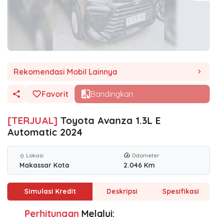
Rekomendasi Mobil Lainnya
chevron_right
Favorit
Bandingkan
[TERJUAL]
Toyota Avanza 1.3L E
Automatic 2024
Lokasi
Odometer
location_on
Makassar Kota
2.046 Km
Simulasi Kredit
Deskripsi
Spesifikasi
Perhitungan
Melalui: