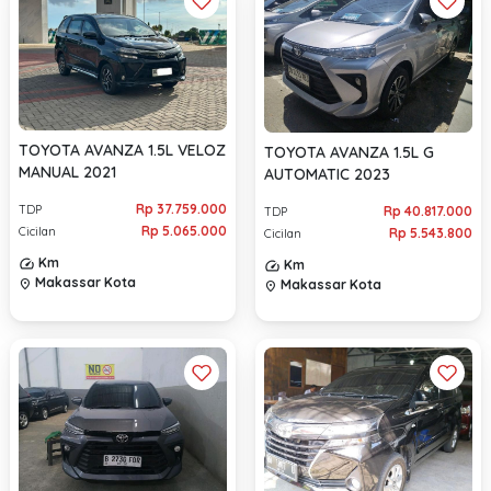
TOYOTA AVANZA 1.5L VELOZ
TOYOTA AVANZA 1.5L G
MANUAL 2021
AUTOMATIC 2023
Rp 37.759.000
TDP
Rp 40.817.000
TDP
Rp 5.065.000
Cicilan
Rp 5.543.800
Cicilan
Km
Km
Makassar Kota
Makassar Kota
location_on
location_on