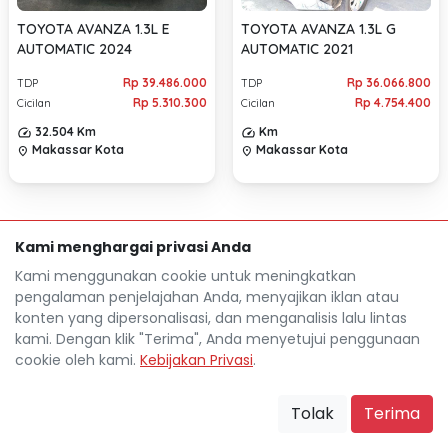
TOYOTA AVANZA 1.3L E
TOYOTA AVANZA 1.3L G
AUTOMATIC 2024
AUTOMATIC 2021
Rp 39.486.000
Rp 36.066.800
TDP
TDP
Rp 5.310.300
Rp 4.754.400
Cicilan
Cicilan
32.504 Km
Km
Makassar Kota
Makassar Kota
location_on
location_on
Kami menghargai privasi Anda
Kami menggunakan cookie untuk meningkatkan
pengalaman penjelajahan Anda, menyajikan iklan atau
konten yang dipersonalisasi, dan menganalisis lalu lintas
kami. Dengan klik "Terima", Anda menyetujui penggunaan
cookie oleh kami.
Kebijakan Privasi
.
Mocil.id by DSF dikembangkan sebagai sarana untuk
membantu anda yang selama ini kesulitan dalam
Tolak
Terima
mencari mobil bekas secara kredit.
Blog
Tentang Mocil
Daftar Mitra Mocil