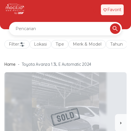
Favorit
favorite
Filter
Lokasi
Tipe
Merk & Model
Tahun
Home
Toyota Avanza 1.3L E Automatic 2024
chevron_right