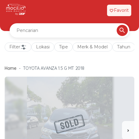
Favorit
favorite
Filter
Lokasi
Tipe
Merk & Model
Tahun
Home
TOYOTA AVANZA 1.5 G MT 2018
chevron_right