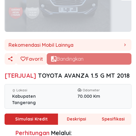
Rekomendasi Mobil Lainnya
chevron_right
Favorit
Bandingkan
[TERJUAL]
TOYOTA AVANZA 1.5 G MT 2018
Lokasi
Odometer
location_on
Kabupaten
70.000 Km
Tangerang
Simulasi Kredit
Deskripsi
Spesifikasi
Perhitungan
Melalui: