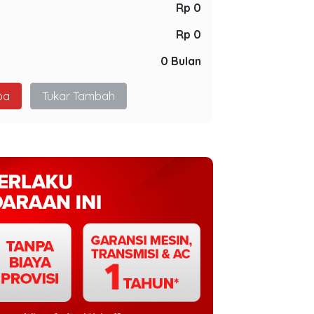
Rp 0
Rp 0
0 Bulan
pa
Tukar Tambah