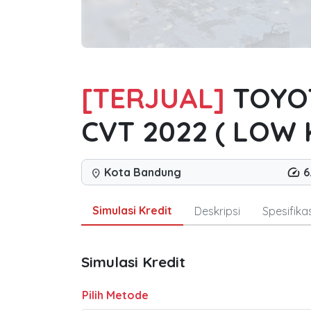
[TERJUAL]
TOYOT
CVT 2022 ( LOW 
Kota Bandung
6
location_on
Simulasi Kredit
Deskripsi
Spesifikas
Simulasi Kredit
Pilih Metode