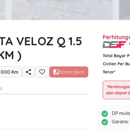
A VELOZ Q 1.5
Perhitung
KM )
Total Bayar 
Cicilan Per B
.000 Km
Bandingkan
Tenor*
*Perhitungan
i
DP mulai
Garansi 