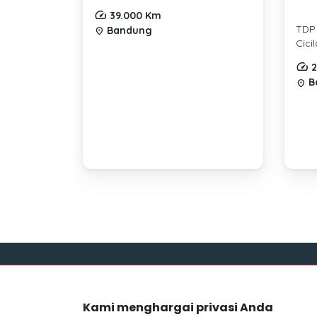
39.000 Km
TDP
Bandung
location_on
Cici
2
B
location_on
Link
Kami menghargai privasi Anda
Blog
Mocil.id by DSF dikembangkan sebagai