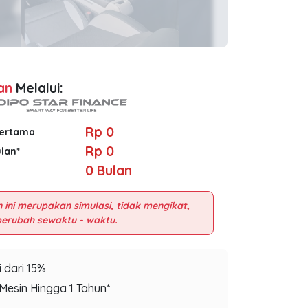
an
Melalui:
Rp 0
Pertama
Rp 0
ulan*
0
Bulan
 ini merupakan simulasi, tidak mengikat,
 dari 15%
Mesin Hingga 1 Tahun*