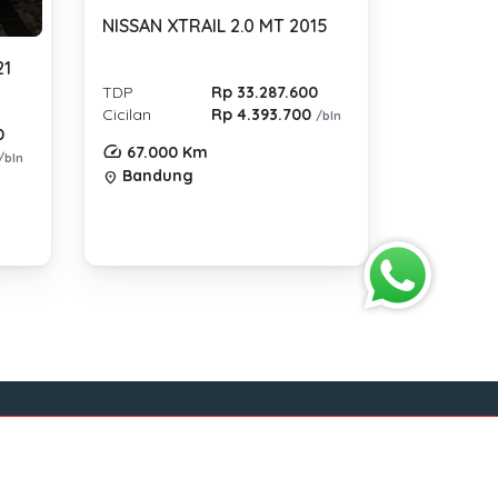
NISSAN XTRAIL 2.0 MT 2015
21
TDP
Rp 33.287.600
Cicilan
Rp 4.393.700
/bln
0
67.000 Km
/bln
Bandung
location_on
Sosial Media