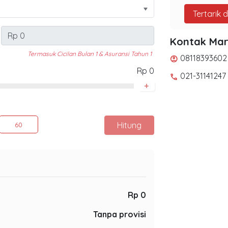
Tertarik 
Kontak Mar
Termasuk Cicilan Bulan 1 & Asuransi Tahun 1
08118393602
account_circle
Rp 0
021-31141247
phone
+
Hitung
60
Rp 0
Tanpa provisi