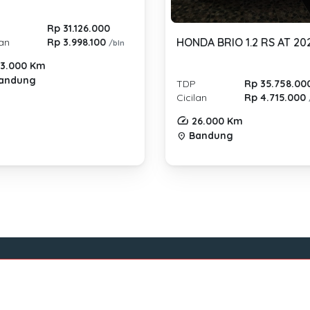
Rp 31.126.000
HONDA BRIO 1.2 RS AT 20
lan
Rp 3.998.100
/bln
3.000 Km
andung
TDP
Rp 35.758.00
Cicilan
Rp 4.715.000
26.000 Km
Bandung
location_on
Tentang Mocil