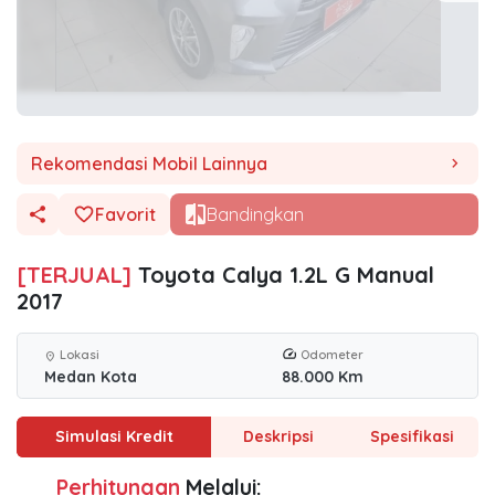
Rekomendasi Mobil Lainnya
chevron_right
Favorit
Bandingkan
[TERJUAL]
Toyota Calya 1.2L G Manual
2017
Lokasi
Odometer
location_on
Medan Kota
88.000 Km
Simulasi Kredit
Deskripsi
Spesifikasi
Perhitungan
Melalui: