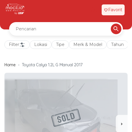
Favorit
favorite
Filter
Lokasi
Tipe
Merk & Model
Tahun
Home
Toyota Calya 1.2L G Manual 2017
chevron_right