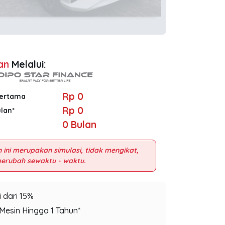
an
Melalui:
Rp 0
Pertama
Rp 0
ulan*
0
Bulan
 ini merupakan simulasi, tidak mengikat,
 dari 15%
Mesin Hingga 1 Tahun*