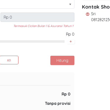
Kontak Sh
Sri
account_circle
081282123
Termasuk Cicilan Bulan 1 & Asuransi Tahun 1
Rp 0
+
Hitung
60
Rp 0
Tanpa provisi