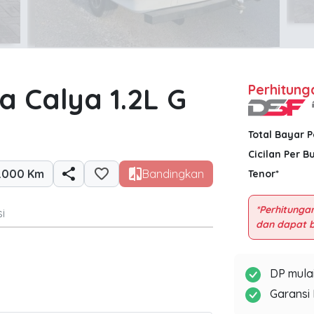
a Calya 1.2L G
Perhitung
Total Bayar 
Cicilan Per B
.000 Km
Bandingkan
Tenor*
*Perhitungan
i
DP mulai
Garansi 