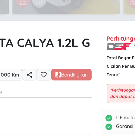
A CALYA 1.2L G
Perhitung
Total Bayar 
Cicilan Per B
.000 Km
Bandingkan
Tenor*
*Perhitungan
i
DP mulai
Garansi 