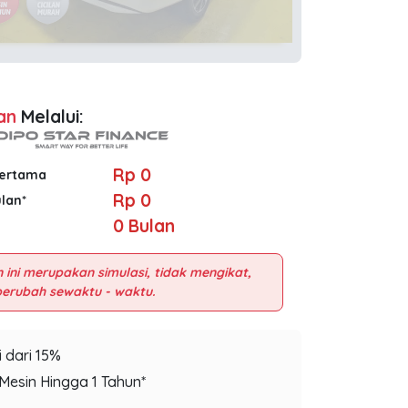
an
Melalui:
Rp 0
Pertama
Rp 0
ulan*
0
Bulan
 ini merupakan simulasi, tidak mengikat,
 dari 15%
Mesin Hingga 1 Tahun*