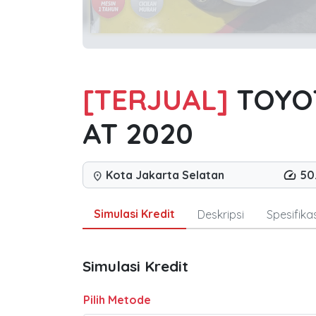
[TERJUAL]
TOYOT
AT 2020
Kota Jakarta Selatan
50
location_on
Simulasi Kredit
Deskripsi
Spesifikas
Simulasi Kredit
Pilih Metode