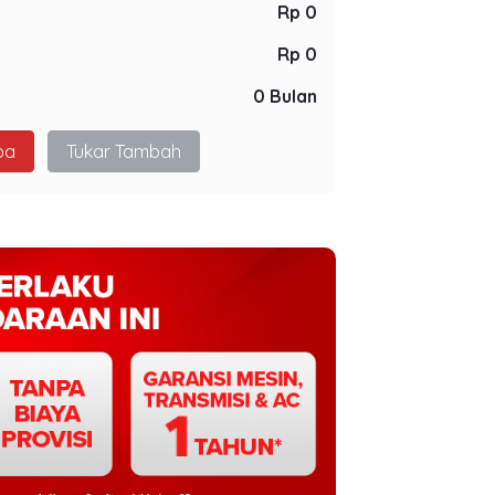
Rp 0
Rp 0
0 Bulan
pa
Tukar Tambah