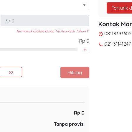
Tertarik 
Kontak Mar
Termasuk Cicilan Bulan 1 & Asuransi Tahun 1
08118393602
account_circle
Rp 0
021-31141247
phone
+
Hitung
60
Rp 0
Tanpa provisi