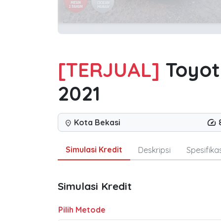
[TERJUAL]
Toyot
2021
Kota Bekasi
location_on
Simulasi Kredit
Deskripsi
Spesifikas
Simulasi Kredit
Pilih Metode