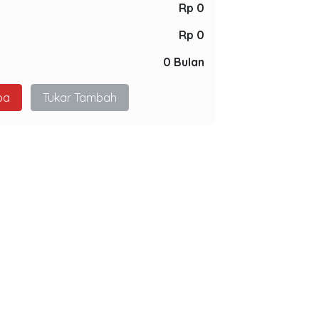
Rp 0
Rp 0
0 Bulan
pa
Tukar Tambah