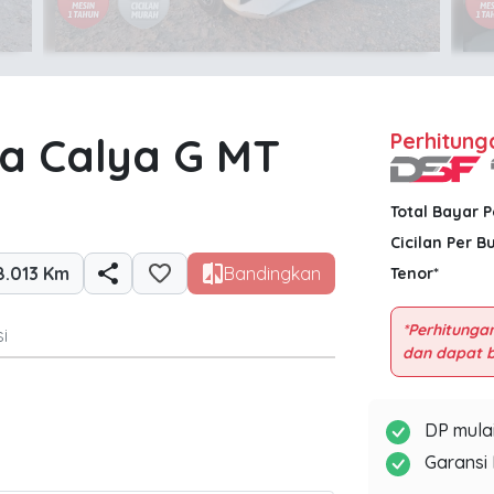
a Calya G MT
Perhitung
Total Bayar 
Cicilan Per B
8.013 Km
Bandingkan
Tenor*
*Perhitungan
i
DP mulai
Garansi 