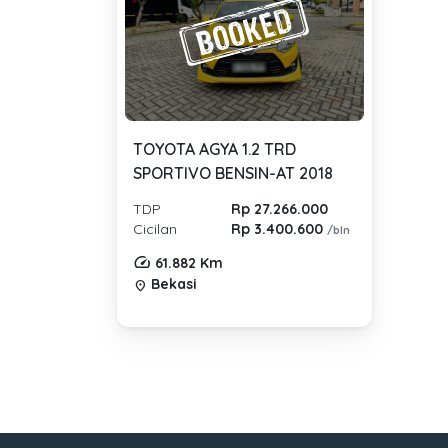
TOYOTA AGYA 1.2 TRD
SPORTIVO BENSIN-AT 2018
TDP
Rp 27.266.000
Cicilan
Rp 3.400.600
/bln
61.882 Km
Bekasi
location_on