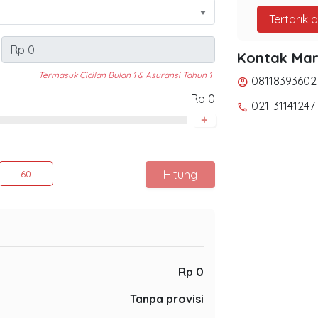
Tertarik 
Kontak Mar
Termasuk Cicilan Bulan 1 & Asuransi Tahun 1
08118393602
account_circle
Rp 0
021-31141247
phone
+
Hitung
60
Rp 0
Tanpa provisi