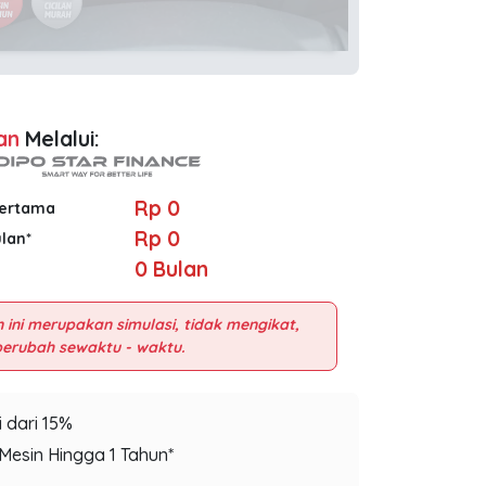
an
Melalui:
Rp 0
Pertama
Rp 0
ulan*
0
Bulan
 ini merupakan simulasi, tidak mengikat,
 dari 15%
Mesin Hingga 1 Tahun*